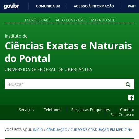
GOVBR
COMUNICA BR
ACESSO À INFORMAÇÃO
PARTI
IR
PARA
ACESSIBILIDADE
ALTO CONTRASTE
MAPA DO SITE
O
CONTEÚDO
Instituto de
Ciências Exatas e Naturais
do Pontal
UNIVERSIDADE FEDERAL DE UBERLÂNDIA
Buscar
Serviços
Telefones
Perguntas Frequentes
Contato
Fale Conosco
INÍCIO
/
GRADUAÇÃO
/
CURSO DE GRADUAÇÃO EM MEDICINA