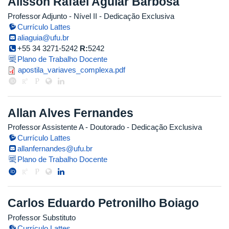
Alisson Rafael Aguiar Barbosa
Professor Adjunto - Nível II
- Dedicação Exclusiva
Currículo Lattes
aliaguia@ufu.br
+55 34 3271-5242
R:
5242
Plano de Trabalho Docente
apostila_variaves_complexa.pdf
apostila_variaves_complexa.pdf
Allan Alves Fernandes
Professor Assistente A
- Doutorado
- Dedicação Exclusiva
Currículo Lattes
allanfernandes@ufu.br
Plano de Trabalho Docente
Carlos Eduardo Petronilho Boiago
Professor Substituto
Currículo Lattes