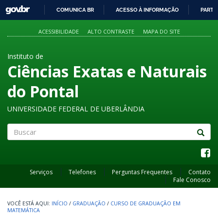
GOVBR
COMUNICA BR
ACESSO À INFORMAÇÃO
PARTI
IR
PARA
ACESSIBILIDADE
ALTO CONTRASTE
MAPA DO SITE
O
CONTEÚDO
Instituto de
Ciências Exatas e Naturais
do Pontal
UNIVERSIDADE FEDERAL DE UBERLÂNDIA
Buscar
Serviços
Telefones
Perguntas Frequentes
Contato
Fale Conosco
INÍCIO
/
GRADUAÇÃO
/
CURSO DE GRADUAÇÃO EM
MATEMÁTICA