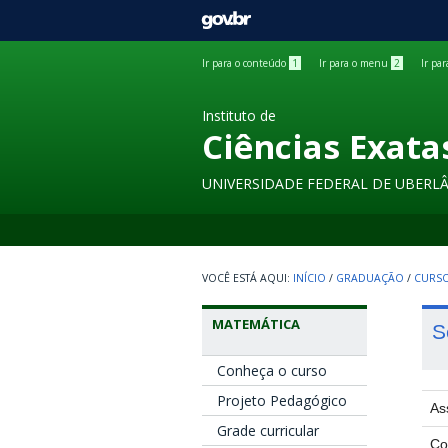
GOVBR
Ir para o conteúdo
1
Ir para o menu
2
Ir pa
Instituto de
Ciências Exata
UNIVERSIDADE FEDERAL DE UBERL
INÍCIO
/
GRADUAÇÃO
/
CURSO
MATEMÁTICA
S
Conheça o curso
Projeto Pedagógico
As
Grade curricular
Co