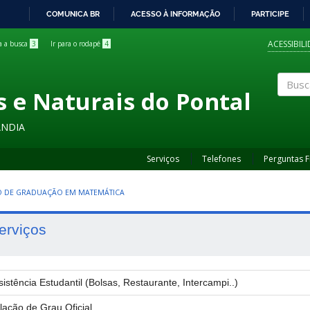
COMUNICA BR
ACESSO À INFORMAÇÃO
PARTICIPE
IR
PARA
ACESSIBIL
ra a busca
3
Ir para o rodapé
4
O
CONTEÚDO
s e Naturais do Pontal
Buscar
ÂNDIA
Serviços
Telefones
Perguntas 
 DE GRADUAÇÃO EM MATEMÁTICA
erviços
sistência Estudantil (Bolsas, Restaurante, Intercampi..)
lação de Grau Oficial