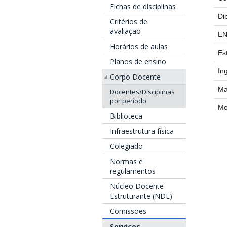
Fichas de disciplinas
Di
Critérios de
avaliação
EN
Horários de aulas
Es
Planos de ensino
In
Corpo Docente
Ma
Docentes/Disciplinas
por período
Mo
Biblioteca
Infraestrutura física
Colegiado
Normas e
regulamentos
Núcleo Docente
Estruturante (NDE)
Comissões
Serviços