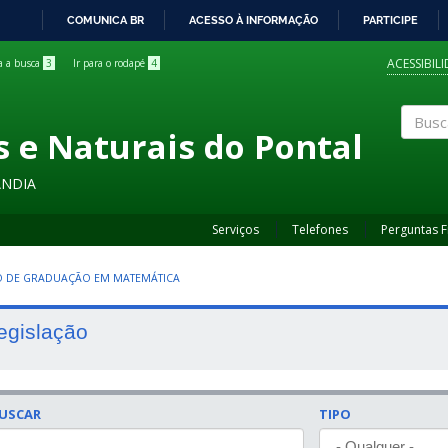
COMUNICA BR
ACESSO À INFORMAÇÃO
PARTICIPE
IR
PARA
ACESSIBIL
ra a busca
3
Ir para o rodapé
4
O
CONTEÚDO
s e Naturais do Pontal
Buscar
ÂNDIA
Serviços
Telefones
Perguntas 
 DE GRADUAÇÃO EM MATEMÁTICA
egislação
USCAR
TIPO