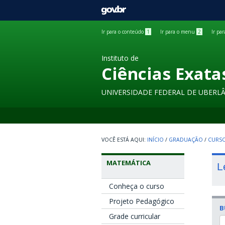
GOVBR
Ir para o conteúdo
1
Ir para o menu
2
Ir pa
Instituto de
Ciências Exata
UNIVERSIDADE FEDERAL DE UBERL
INÍCIO
/
GRADUAÇÃO
/
CURSO
MATEMÁTICA
L
Conheça o curso
Projeto Pedagógico
B
Grade curricular