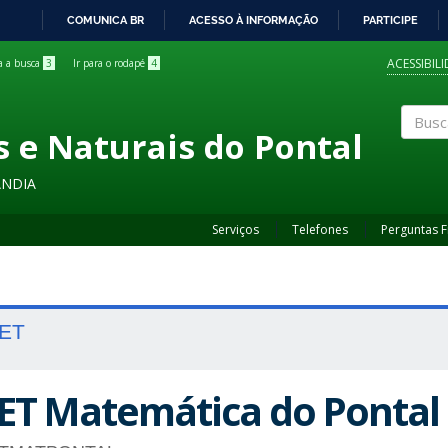
COMUNICA BR
ACESSO À INFORMAÇÃO
PARTICIPE
IR
PARA
ACESSIBIL
ra a busca
3
Ir para o rodapé
4
O
CONTEÚDO
s e Naturais do Pontal
Buscar
ÂNDIA
Serviços
Telefones
Perguntas 
ET
ET Matemática do Pontal