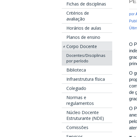
PE
Fichas de disciplinas
Critérios de
por
avaliação
Publ
Horários de aulas
Últi
Planos de ensino
O P
Corpo Docente
ind
Docentes/Disciplinas
gra
por período
pri
Biblioteca
O g
Infraestrutura física
pro
com
Colegiado
de 
Normas e
gra
regulamentos
O P
Núcleo Docente
ane
Estruturante (NDE)
pel
Comissões
ate
Serviços