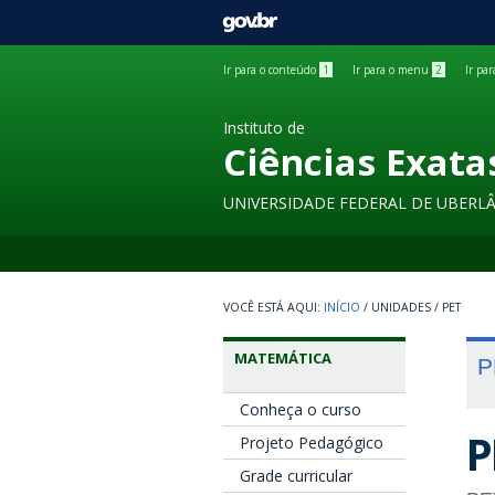
GOVBR
Ir para o conteúdo
1
Ir para o menu
2
Ir pa
Instituto de
Ciências Exata
UNIVERSIDADE FEDERAL DE UBERL
INÍCIO
/
UNIDADES
/
PET
MATEMÁTICA
P
Conheça o curso
P
Projeto Pedagógico
Grade curricular