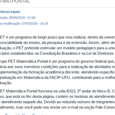
TMATPONTAL
Alisson Aguiar
icado: 08/09/2018 - 17:43
ma modificação: 07/03/2026 - 16:19
ET é um programa de longo prazo que visa realizar, dentro da unive
issociabilidade do ensino, da pesquisa e da extensão. Assim, além de
duação, o PET pretende estimular um modelo pedagógico para a uni
ncípios estabelecidos na Constituição Brasileira e na Lei de Diretriz
rupo PET Matemática Pontal é um programa do governo federal que
picia aos seus membros condições para a realização de atividades e
plementação da formação acadêmica discente, atendendo especifi
graduação em Matemática da FACIP-UFU, contribuindo para a melhor
duação.
ET Matemática Pontal funciona na sala B313, 2º andar do bloco B,
xo, que está no fim desta página, contém os horários de atendimento
o atendimento naquele dia. Devido ao reduzido número de integrante
ndimento, mas você pode nos enviar um e-mail na seção Fale Conos