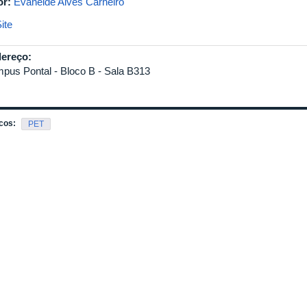
or:
Evaneide Alves Carneiro
ite
ereço:
pus Pontal - Bloco B - Sala B313
cos:
PET