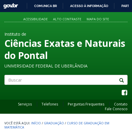
GOVBR
COMUNICA BR
ACESSO À INFORMAÇÃO
PARTI
IR
PARA
ACESSIBILIDADE
ALTO CONTRASTE
MAPA DO SITE
O
CONTEÚDO
Instituto de
Ciências Exatas e Naturais
do Pontal
UNIVERSIDADE FEDERAL DE UBERLÂNDIA
Buscar
Serviços
Telefones
Perguntas Frequentes
Contato
Fale Conosco
INÍCIO
/
GRADUAÇÃO
/
CURSO DE GRADUAÇÃO EM
MATEMÁTICA