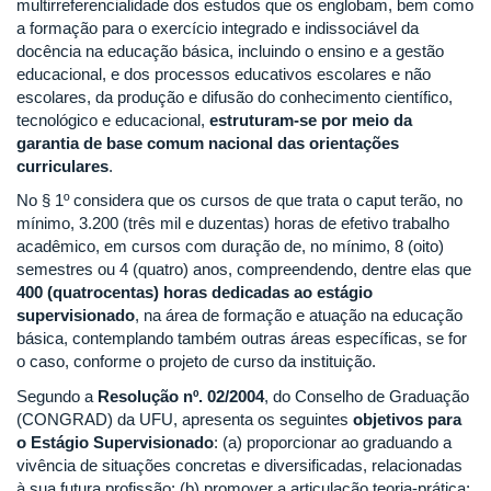
multirreferencialidade dos estudos que os englobam, bem como
a formação para o exercício integrado e indissociável da
docência na educação básica, incluindo o ensino e a gestão
educacional, e dos processos educativos escolares e não
escolares, da produção e difusão do conhecimento científico,
tecnológico e educacional,
estruturam-se por meio da
garantia de base comum nacional das orientações
curriculares
.
No § 1º considera que os cursos de que trata o caput terão, no
mínimo, 3.200 (três mil e duzentas) horas de efetivo trabalho
acadêmico, em cursos com duração de, no mínimo, 8 (oito)
semestres ou 4 (quatro) anos, compreendendo, dentre elas que
400 (quatrocentas) horas dedicadas ao estágio
supervisionado
, na área de formação e atuação na educação
básica, contemplando também outras áreas específicas, se for
o caso, conforme o projeto de curso da instituição.
Segundo a
Resolução nº. 02/2004
, do Conselho de Graduação
(CONGRAD) da UFU, apresenta os seguintes
objetivos para
o Estágio Supervisionado
: (a) proporcionar ao graduando a
vivência de situações concretas e diversificadas, relacionadas
à sua futura profissão; (b) promover a articulação teoria-prática;