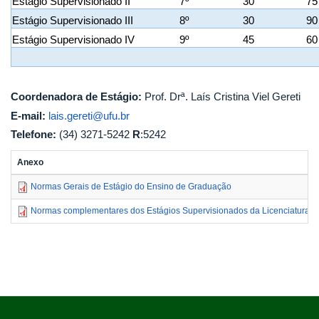
Estágio Supervisionado II
7º
30
75
Estágio Supervisionado III
8º
30
90
Estágio Supervisionado IV
9º
45
60
Coordenadora de Estágio:
Prof. Drª. Laís Cristina Viel Gereti
E-mail:
lais.gereti@ufu.br
Telefone:
(34) 3271-5242
R
:5242
Anexo
Normas Gerais de Estágio do Ensino de Graduação
Normas complementares dos Estágios Supervisionados da Licenciatura 