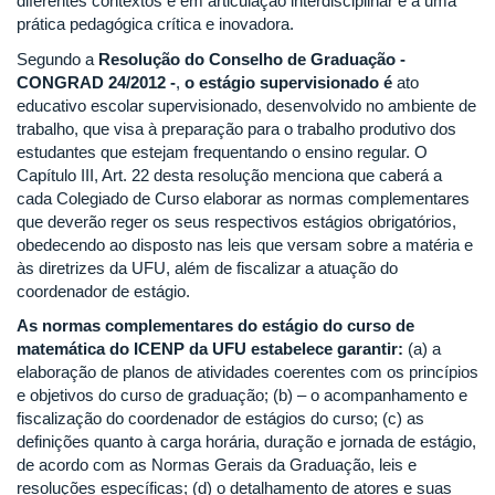
diferentes contextos e em articulação interdisciplinar e a uma
prática pedagógica crítica e inovadora.
Segundo a
Resolução do Conselho de Graduação -
CONGRAD 24/2012 -
,
o estágio supervisionado é
ato
educativo escolar supervisionado, desenvolvido no ambiente de
trabalho, que visa à preparação para o trabalho produtivo dos
estudantes que estejam frequentando o ensino regular. O
Capítulo III, Art. 22 desta resolução menciona que caberá a
cada Colegiado de Curso elaborar as normas complementares
que deverão reger os seus respectivos estágios obrigatórios,
obedecendo ao disposto nas leis que versam sobre a matéria e
às diretrizes da UFU, além de fiscalizar a atuação do
coordenador de estágio.
As normas complementares do estágio do curso de
matemática do ICENP da UFU estabelece garantir:
(a) a
elaboração de planos de atividades coerentes com os princípios
e objetivos do curso de graduação; (b) – o acompanhamento e
fiscalização do coordenador de estágios do curso; (c) as
definições quanto à carga horária, duração e jornada de estágio,
de acordo com as Normas Gerais da Graduação, leis e
resoluções específicas; (d) o detalhamento de atores e suas