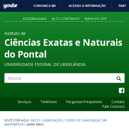
GOVBR
COMUNICA BR
ACESSO À INFORMAÇÃO
PARTI
IR
PARA
ACESSIBILIDADE
ALTO CONTRASTE
MAPA DO SITE
O
CONTEÚDO
Instituto de
Ciências Exatas e Naturais
do Pontal
UNIVERSIDADE FEDERAL DE UBERLÂNDIA
Buscar
Serviços
Telefones
Perguntas Frequentes
Contato
Fale Conosco
INÍCIO
/
GRADUAÇÃO
/
CURSO DE GRADUAÇÃO EM
MATEMÁTICA
/
SAIBA MAIS