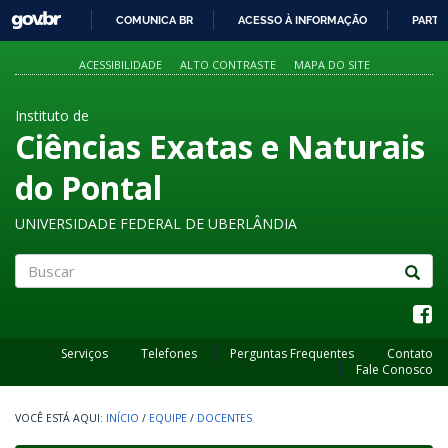
GOVBR
COMUNICA BR
ACESSO À INFORMAÇÃO
PARTI
IR
PARA
ACESSIBILIDADE
ALTO CONTRASTE
MAPA DO SITE
O
CONTEÚDO
Instituto de
Ciências Exatas e Naturais
do Pontal
UNIVERSIDADE FEDERAL DE UBERLÂNDIA
Buscar
Serviços
Telefones
Perguntas Frequentes
Contato
Fale Conosco
INÍCIO
/
EQUIPE
/
DOCENTES