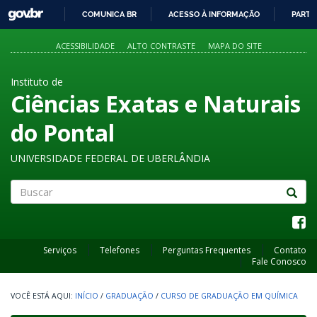
GOVBR
COMUNICA BR
ACESSO À INFORMAÇÃO
PARTI
IR
PARA
ACESSIBILIDADE
ALTO CONTRASTE
MAPA DO SITE
O
CONTEÚDO
Instituto de
Ciências Exatas e Naturais
do Pontal
UNIVERSIDADE FEDERAL DE UBERLÂNDIA
Buscar
Serviços
Telefones
Perguntas Frequentes
Contato
Fale Conosco
INÍCIO
/
GRADUAÇÃO
/
CURSO DE GRADUAÇÃO EM QUÍMICA