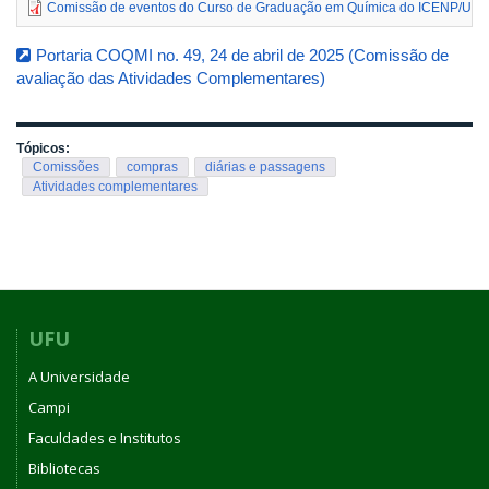
Comissão de eventos do Curso de Graduação em Química do ICENP/UFU
Portaria COQMI no. 49, 24 de abril de 2025 (Comissão de
avaliação das Atividades Complementares)
Tópicos:
Comissões
compras
diárias e passagens
Atividades complementares
UFU
A Universidade
Campi
Faculdades e Institutos
Bibliotecas