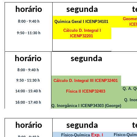
horário
segunda
t
Geometr
Química Geral I ICENP34101
8:00 - 9:40 h
ICE
Cálculo D. Integral I
9:50 - 11:30 h
ICENP32201
horário
segunda
8:00 - 9:40 h
Cálculo D. Integral III ICENP32401
9:50 - 11:30 h
Q. A. Q
Física II ICENP32403
14:00 - 15:40 h
Q. Ino
16:00 - 17:40 h
Q. Inorgânica I ICENP34303 (George)
horário
segunda
t
Exp
Físico-Quím
Físico-Química
. I