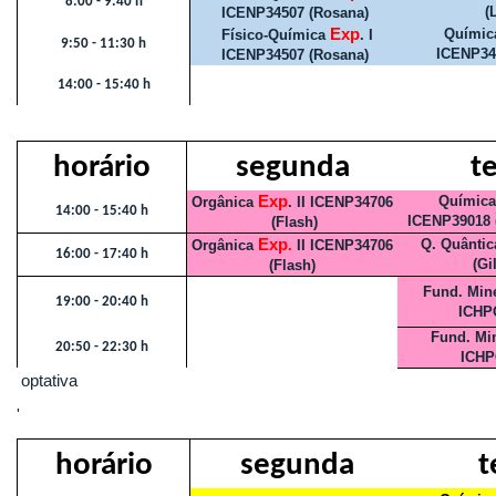
8:00 - 9:40 h
(
ICENP34507 (Rosana)
Exp
Química
Físico-Química
. I
9:50 - 11:30 h
ICENP34
ICENP34507 (Rosana)
14:00 - 15:40 h
horário
segunda
t
Exp
Química
Orgânica
. II ICENP34706
14:00 - 15:40 h
ICENP39018 
(Flash)
Exp
Q. Quânti
Orgânica
.
II ICENP34706
16:00 - 17:40 h
(Gi
(Flash)
Fund. Mine
19:00 - 20:40 h
ICHP
Fund. Min
20:50 - 22:30 h
ICHP
optativa
'
horário
segunda
t