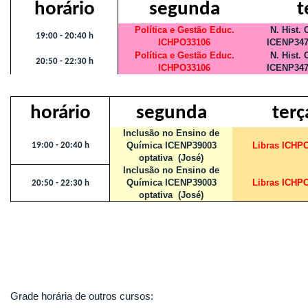
horário
segunda
t
Política e Gestão Educ.
N. Hist. 
19:00 - 20:40 h
ICHPO33106
ICENP347
Política e Gestão Educ.
N. Hist. 
20:50 - 22:30 h
ICHPO33106
ICENP347
horário
segunda
terç
Inclusão no Ensino de
Química ICENP39003
Libras ICHP
19:00 - 20:40 h
optativa (José)
Inclusão no Ensino de
Química ICENP39003
Libras ICHP
20:50 - 22:30 h
optativa (José)
Grade horária de outros cursos: