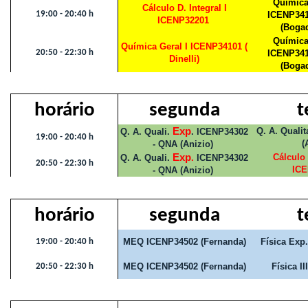
Química
Cálculo D. Integral I
19:00 - 20:40 h
ICENP341
ICENP32201
(Boga
Química
Química Geral I ICENP34101 (
20:50 - 22:30 h
ICENP341
Dinelli)
(Boga
horário
segunda
t
Exp
Q. A. Quali
Q. A. Quali.
. ICENP34302
19:00 - 20:40 h
(
- QNA (Anizio)
Exp
Cálculo 
Q. A. Quali.
.
ICENP34302
20:50 - 22:30 h
ICE
- QNA (Anizio)
horário
segunda
t
MEQ ICENP34502 (Fernanda)
Física Exp
19:00 - 20:40 h
MEQ ICENP34502 (Fernanda)
Física I
20:50 - 22:30 h