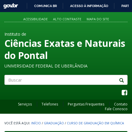
GOVBR
COMUNICA BR
ACESSO À INFORMAÇÃO
PARTI
IR
PARA
ACESSIBILIDADE
ALTO CONTRASTE
MAPA DO SITE
O
CONTEÚDO
Instituto de
Ciências Exatas e Naturais
do Pontal
UNIVERSIDADE FEDERAL DE UBERLÂNDIA
Buscar
Serviços
Telefones
Perguntas Frequentes
Contato
Fale Conosco
INÍCIO
/
GRADUAÇÃO
/
CURSO DE GRADUAÇÃO EM QUÍMICA