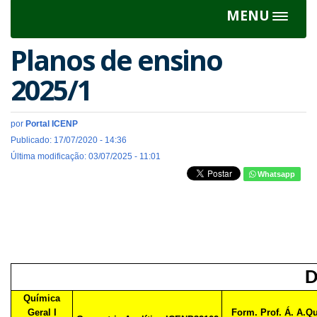
MENU
Toggle
navigat
Planos de ensino
2025/1
por
Portal ICENP
Publicado: 17/07/2020 - 14:36
Última modificação: 03/07/2025 - 11:01
Whatsapp
D
Química
Geral I
Form. Prof. Á. A.Q