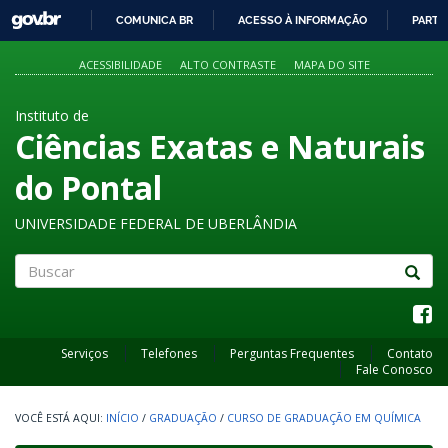
GOVBR
COMUNICA BR
ACESSO À INFORMAÇÃO
PARTI
IR
PARA
ACESSIBILIDADE
ALTO CONTRASTE
MAPA DO SITE
O
CONTEÚDO
Instituto de
Ciências Exatas e Naturais
do Pontal
UNIVERSIDADE FEDERAL DE UBERLÂNDIA
Buscar
Serviços
Telefones
Perguntas Frequentes
Contato
Fale Conosco
INÍCIO
/
GRADUAÇÃO
/
CURSO DE GRADUAÇÃO EM QUÍMICA