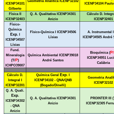
Geometria Analítica ICENP32102
ICENP34101
ICENP34104 Paulo 
Gilberto
Física II
Q. A. Qualitativa ICENP34301
Cálculo D. Integra
ICENP32403
Anizio
ICENP32401
Físico-
Química
Físico-Química I ICENP34506
A. Instrumental I
Exp
. I
Lísias
ICENP34505 André 
ICENP34507
Lísias
Fund.
P
Bioquímica (
/
Mineralogia
Química Ambiental ICENP39018
ICENP34951 Luc
P
(T/
)
André Santos
Calábria
ICHPO39007
Exp
Cálculo D.
Química Geral
. I
Geometria Analít
Integral I
ICENP34102 - QNA/QNB
ICENP32102
ICENP32201
(Bogado/Dinelli)
Q. A. Quali.
Exp
.
Q. A. Qualitativa ICENP34301
PROINTER III (
ICENP34302
Anizio
ICENP32305 Fern
- QNA
Anizio