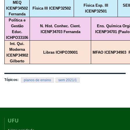
MEQ
Física Exp. III
SEI
ICENP34502
Física III ICENP32502
ICENP32501
Fernanda
Política e
Gestão
N. Hist. Conhec. Cient.
Ens. Química Org
Educ.
ICENP34703 Fernanda
ICENP34701 (Paulo 
ICHPO33106
Int. Qui.
Moderna
Libras ICHPO39001
MFAO ICENP34903 R
ICENP34902
Gilberto
Tópicos:
planos de ensino
sem 2021/1
UFU