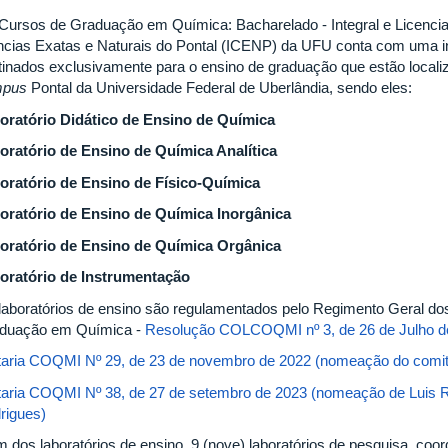
Cursos de Graduação em Química: Bacharelado - Integral e Licenciatu
ncias Exatas e Naturais do Pontal (ICENP) da UFU conta com uma inf
tinados exclusivamente para o ensino de graduação que estão local
mpus
Pontal da Universidade Federal de Uberlândia, sendo eles:
oratório Didático de Ensino de Química
oratório de Ensino de Química Analítica
oratório de Ensino de Físico-Química
oratório de Ensino de Química Inorgânica
oratório de Ensino de Química Orgânica
oratório de Instrumentação
laboratórios de ensino são regulamentados pelo Regimento Geral do
duação em Química -
Resolução COLCOQMI nº 3, de 26 de Julho d
taria COQMI Nº 29, de 23 de novembro de 2022 (nomeação do comit
taria COQMI Nº 38, de 27 de setembro de 2023 (nomeação de Luis Rog
rigues)
m dos laboratórios de ensino, 9 (nove) laboratórios de pesquisa, co