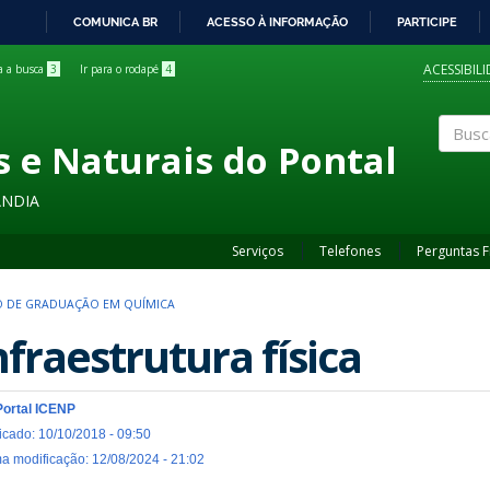
COMUNICA BR
ACESSO À INFORMAÇÃO
PARTICIPE
IR
PARA
ACESSIBIL
ra a busca
3
Ir para o rodapé
4
O
CONTEÚDO
s e Naturais do Pontal
Buscar
ÂNDIA
Serviços
Telefones
Perguntas 
 DE GRADUAÇÃO EM QUÍMICA
nfraestrutura física
Portal ICENP
icado: 10/10/2018 - 09:50
ma modificação: 12/08/2024 - 21:02