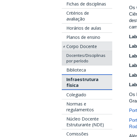
Fichas de disciplinas
Os 
Critérios de
Ciê
avaliação
des
ca
Horários de aulas
Lab
Planos de ensino
Corpo Docente
Lab
Docentes/Disciplinas
Lab
por período
Lab
Biblioteca
Lab
Infraestrutura
Lab
física
Os 
Colegiado
Gra
Normas e
regulamentos
Por
Núcleo Docente
Por
Estruturante (NDE)
Rod
Comissões
Alé