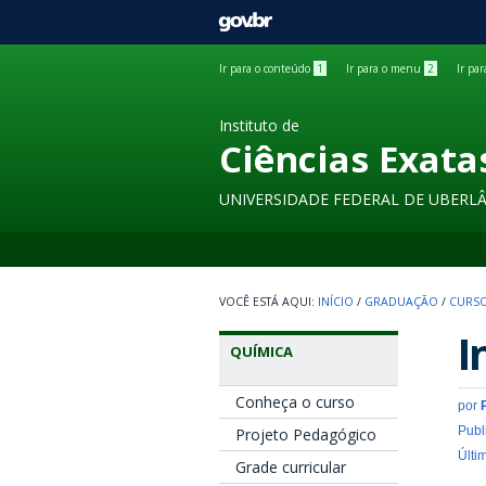
GOVBR
Ir para o conteúdo
1
Ir para o menu
2
Ir pa
Instituto de
Ciências Exata
UNIVERSIDADE FEDERAL DE UBERL
INÍCIO
/
GRADUAÇÃO
/
CURSO
I
QUÍMICA
Conheça o curso
por
Publ
Projeto Pedagógico
Últi
Grade curricular