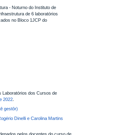
ra - Noturno do Instituto de
raestrutura de 6 laboratórios
izados no Bloco 1JCP do
s Laboratórios dos Cursos de
e 2022
.
ê gestôr)
ério Dinelli e Carolina Martins
ordenados pelos docentes do curso de