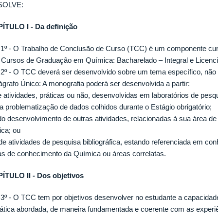
SOLVE:
ÍTULO I - Da definição
. 1º - O Trabalho de Conclusão de Curso (TCC) é um componente curric
 Cursos de Graduação em Química: Bacharelado – Integral e Licenci
. 2º - O TCC deverá ser desenvolvido sobre um tema específico, não
ágrafo Único: A monografia poderá ser desenvolvida a partir:
de atividades, práticas ou não, desenvolvidas em laboratórios de pesq
da problematização de dados colhidos durante o Estágio obrigatório;
) do desenvolvimento de outras atividades, relacionadas à sua área d
ica; ou
 de atividades de pesquisa bibliográfica, estando referenciada em 
as de conhecimento da Química ou áreas correlatas.
ÍTULO II - Dos objetivos
. 3º - O TCC tem por objetivos desenvolver no estudante a capacida
ática abordada, de maneira fundamentada e coerente com as experiê