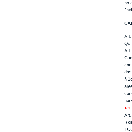
no 
fin
CAP
Art
Quí
Art
Cur
con
das
§ 1
áre
con
hor
1/20
Art.
I) 
TC