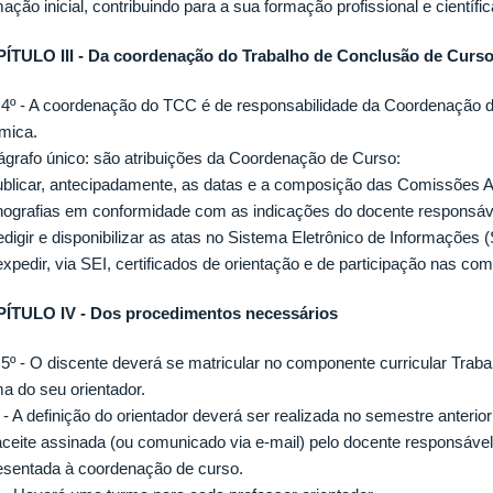
ação inicial, contribuindo para a sua formação profissional e científic
ÍTULO III - Da coordenação do Trabalho de Conclusão de Curs
. 4º - A coordenação do TCC é de responsabilidade da Coordenação
mica.
ágrafo único: são atribuições da Coordenação de Curso:
publicar, antecipadamente, as datas e a composição das Comissões A
ografias em conformidade com as indicações do docente responsável
redigir e disponibilizar as atas no Sistema Eletrônico de Informações 
 expedir, via SEI, certificados de orientação e de participação nas co
ÍTULO IV - Dos procedimentos necessários
. 5º - O discente deverá se matricular no componente curricular Trab
ma do seu orientador.
º - A definição do orientador deverá ser realizada no semestre anter
aceite assinada (ou comunicado via e-mail) pelo docente responsável p
esentada à coordenação de curso.