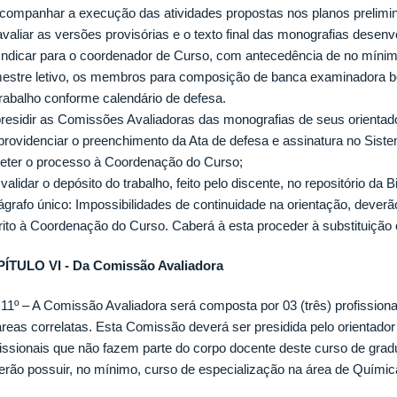
 acompanhar a execução das atividades propostas nos planos prelimi
 avaliar as versões provisórias e o texto final das monografias desen
 Indicar para o coordenador de Curso, com antecedência de no mínim
estre letivo, os membros para composição de banca examinadora bem 
trabalho conforme calendário de defesa.
presidir as Comissões Avaliadoras das monografias de seus orientad
 providenciar o preenchimento da Ata de defesa e assinatura no Sist
eter o processo à Coordenação do Curso;
 validar o depósito do trabalho, feito pelo discente, no repositório da 
ágrafo único: Impossibilidades de continuidade na orientação, deverã
rito à Coordenação do Curso. Caberá à esta proceder à substituição 
ÍTULO VI - Da Comissão Avaliadora
. 11º – A Comissão Avaliadora será composta por 03 (três) profission
áreas correlatas. Esta Comissão deverá ser presidida pelo orientado
fissionais que não fazem parte do corpo docente deste curso de gra
erão possuir, no mínimo, curso de especialização na área de Química