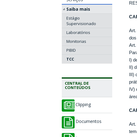
RE
Saiba mais
CAP
Estágio
Supervisionado
Art
Laboratórios
dos
Monitorias
Art
PIBID
Par
TCC
I) 
II) 
III
prát
CENTRAL DE
CONTEÚDOS
IV)
áre
Clipping
CAP
Documentos
Art
tem