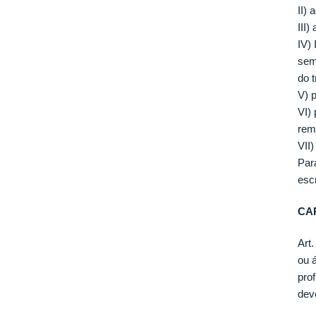
II)
III)
IV)
sem
do 
V) 
VI)
rem
VII)
Par
esc
CAP
Art
ou 
pro
dev