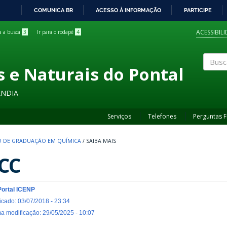
COMUNICA BR
ACESSO À INFORMAÇÃO
PARTICIPE
IR
PARA
ACESSIBIL
ra a busca
3
Ir para o rodapé
4
O
CONTEÚDO
s e Naturais do Pontal
Buscar
ÂNDIA
Serviços
Telefones
Perguntas 
 DE GRADUAÇÃO EM QUÍMICA
/
SAIBA MAIS
CC
Portal ICENP
icado: 03/07/2018 - 23:34
ma modificação: 29/05/2025 - 10:07