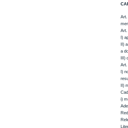
CAP
Art
mem
Art.
I) 
II)
a do
III
Art
I) 
resu
II)
Cad
i) m
Ade
Red
Rele
Lit