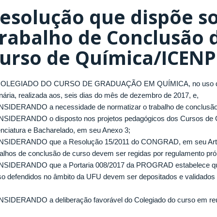
esolução que dispõe s
rabalho de Conclusão 
urso de Química/ICENP
OLEGIADO DO CURSO DE GRADUAÇÃO EM QUÍMICA, no uso de s
inária, realizada aos, seis dias do mês de dezembro de 2017, e,
SIDERANDO a necessidade de normatizar o trabalho de conclusão
SIDERANDO o disposto nos projetos pedagógicos dos Cursos de 
enciatura e Bacharelado, em seu Anexo 3;
SIDERANDO que a Resolução 15/2011 do CONGRAD, em seu Art.17
balhos de conclusão de curso devem ser regidas por regulamento próp
SIDERANDO que a Portaria 008/2017 da PROGRAD estabelece que 
so defendidos no âmbito da UFU devem ser depositados e validados n
SIDERANDO a deliberação favorável do Colegiado do curso em reuni