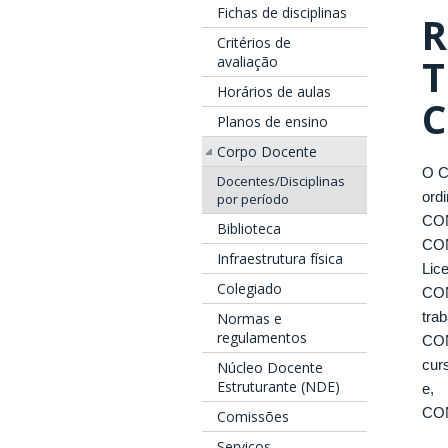
Fichas de disciplinas
R
Critérios de
T
avaliação
Horários de aulas
C
Planos de ensino
Corpo Docente
O C
Docentes/Disciplinas
ord
por período
CON
Biblioteca
CON
Infraestrutura física
Lic
Colegiado
CON
Normas e
tra
regulamentos
CON
cur
Núcleo Docente
Estruturante (NDE)
e,
CON
Comissões
Serviços