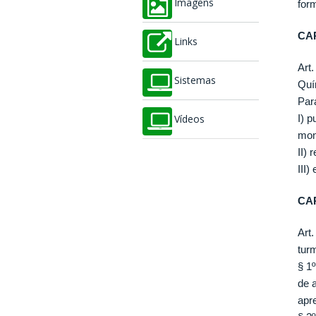
Imagens
form
CAP
Links
Art
Sistemas
Quí
Par
I) 
Vídeos
mon
II) 
III)
CAP
Art
tur
§ 1
de 
apr