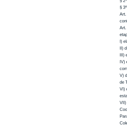
§ 2
§ 3
Art
con
Art
eta
I) 
II)
III)
IV)
com
V) 
de 
VI)
est
VII
Coo
Par
Col