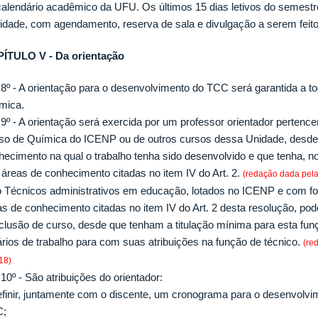
calendário acadêmico da UFU. Os últimos 15 dias letivos do semestr
alidade, com agendamento, reserva de sala e divulgação a serem fei
ÍTULO V - Da orientação
. 8º - A orientação para o desenvolvimento do TCC será garantida a 
mica.
. 9º - A orientação será exercida por um professor orientador pertenc
so de Química do ICENP ou de outros cursos dessa Unidade, desde
hecimento na qual o trabalho tenha sido desenvolvido e que tenha, n
 áreas de conhecimento citadas no item IV do Art. 2.
(redação dada pel
o Técnicos administrativos em educação, lotados no ICENP e com
as de conhecimento citadas no item IV do Art. 2 desta resolução, pod
clusão de curso, desde que tenham a titulação mínima para esta fun
ários de trabalho para com suas atribuições na função de técnico.
(re
18)
 10º - São atribuições do orientador:
definir, juntamente com o discente, um cronograma para o desenvolv
C;