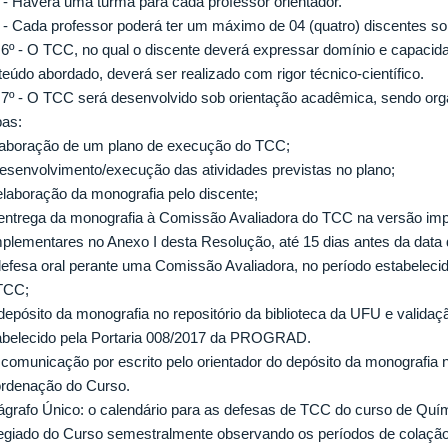
º - Haverá uma turma para cada professor orientador.
º - Cada professor poderá ter um máximo de 04 (quatro) discentes so
. 6º - O TCC, no qual o discente deverá expressar domínio e capacida
teúdo abordado, deverá ser realizado com rigor técnico-científico.
. 7º - O TCC será desenvolvido sob orientação acadêmica, sendo or
pas:
elaboração de um plano de execução do TCC;
 desenvolvimento/execução das atividades previstas no plano;
 elaboração da monografia pelo discente;
 entrega da monografia à Comissão Avaliadora do TCC na versão i
plementares no Anexo I desta Resolução, até 15 dias antes da data
defesa oral perante uma Comissão Avaliadora, no período estabeleci
TCC;
 depósito da monografia no repositório da biblioteca da UFU e validaç
abelecido pela Portaria 008/2017 da PROGRAD.
) comunicação por escrito pelo orientador do depósito da monografia n
rdenação do Curso.
ágrafo Único: o calendário para as defesas de TCC do curso de Quím
egiado do Curso semestralmente observando os períodos de colação de