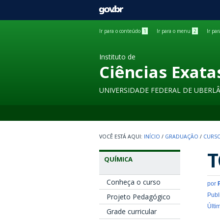
GOVBR
Ir para o conteúdo
1
Ir para o menu
2
Ir pa
Instituto de
Ciências Exata
UNIVERSIDADE FEDERAL DE UBERL
INÍCIO
/
GRADUAÇÃO
/
CURSO
T
QUÍMICA
Conheça o curso
por
Publ
Projeto Pedagógico
Últi
Grade curricular