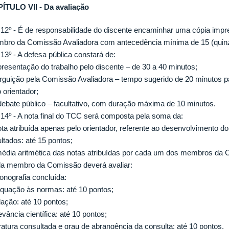
ÍTULO VII - Da avaliação
. 12º - É de responsabilidade do discente encaminhar uma cópia imp
bro da Comissão Avaliadora com antecedência mínima de 15 (quinze
 13º - A defesa pública constará de:
apresentação do trabalho pelo discente – de 30 a 40 minutos;
 arguição pela Comissão Avaliadora – tempo sugerido de 20 minutos 
 orientador;
) debate público – facultativo, com duração máxima de 10 minutos.
. 14º - A nota final do TCC será composta pela soma da:
nota atribuída apenas pelo orientador, referente ao desenvolvimento d
ltados: até 15 pontos;
 média aritmética das notas atribuídas por cada um dos membros da 
a membro da Comissão deverá avaliar:
onografia concluída:
quação às normas: até 10 pontos;
ação: até 10 pontos;
vância científica: até 10 pontos;
eratura consultada e grau de abrangência da consulta: até 10 pontos.