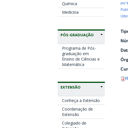
Química
por
Publ
Medicina
Últi
Tip
PÓS-GRADUAÇÃO
Nú
Programa de Pós-
Dat
graduação em
Ensino de Ciências e
Ór
Matemática
Cur
R
EXTENSÃO
Conheça a Extensão
Coordenação de
Extensão
Colegiado de