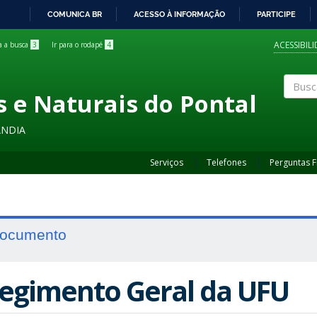
COMUNICA BR
ACESSO À INFORMAÇÃO
PARTICIPE
IR
PARA
ACESSIBIL
ra a busca
3
Ir para o rodapé
4
O
CONTEÚDO
s e Naturais do Pontal
Buscar
ÂNDIA
Serviços
Telefones
Perguntas 
ocumento
egimento Geral da UFU