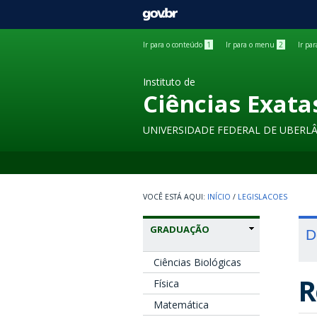
GOVBR
Ir para o conteúdo
1
Ir para o menu
2
Ir pa
Instituto de
Ciências Exata
UNIVERSIDADE FEDERAL DE UBERL
INÍCIO
/
LEGISLACOES
GRADUAÇÃO
D
Ciências Biológicas
R
Física
Matemática