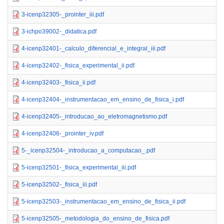
3-icenp32305-_prointer_iii.pdf
3-ichpo39002-_didatica.pdf
4-icenp32401-_calculo_diferencial_e_integral_iii.pdf
4-icenp32402-_fisica_experimental_ii.pdf
4-icenp32403-_fisica_ii.pdf
4-icenp32404-_instrumentacao_em_ensino_de_fisica_i.pdf
4-icenp32405-_introducao_ao_eletromagnetismo.pdf
4-icenp32406-_prointer_iv.pdf
5-_icenp32504-_introducao_a_computacao_.pdf
5-icenp32501-_fisica_experimental_iii.pdf
5-icenp32502-_fisica_iii.pdf
5-icenp32503-_instrumentacao_em_ensino_de_fisica_ii.pdf
5-icenp32505-_metodologia_do_ensino_de_fisica.pdf