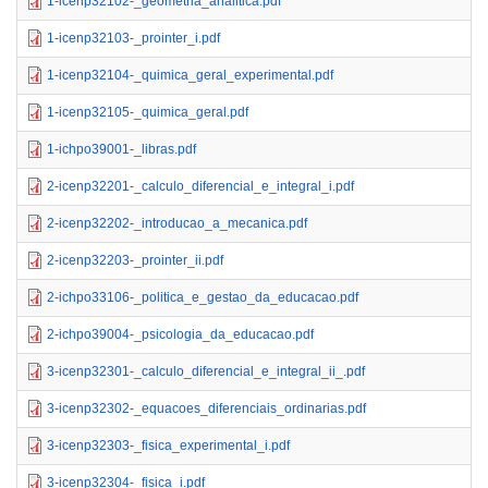
1-icenp32102-_geometria_analitica.pdf
1-icenp32103-_prointer_i.pdf
1-icenp32104-_quimica_geral_experimental.pdf
1-icenp32105-_quimica_geral.pdf
1-ichpo39001-_libras.pdf
2-icenp32201-_calculo_diferencial_e_integral_i.pdf
2-icenp32202-_introducao_a_mecanica.pdf
2-icenp32203-_prointer_ii.pdf
2-ichpo33106-_politica_e_gestao_da_educacao.pdf
2-ichpo39004-_psicologia_da_educacao.pdf
3-icenp32301-_calculo_diferencial_e_integral_ii_.pdf
3-icenp32302-_equacoes_diferenciais_ordinarias.pdf
3-icenp32303-_fisica_experimental_i.pdf
3-icenp32304-_fisica_i.pdf