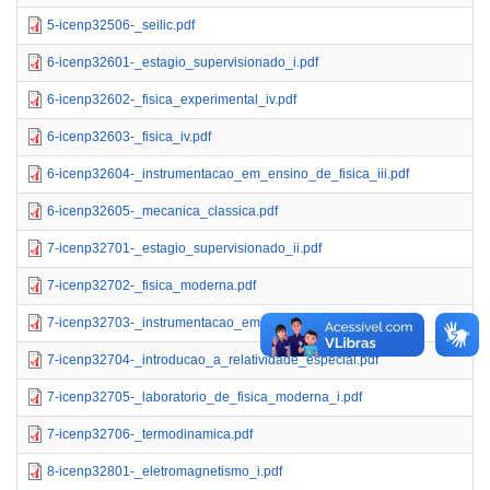
5-icenp32506-_seilic.pdf
6-icenp32601-_estagio_supervisionado_i.pdf
6-icenp32602-_fisica_experimental_iv.pdf
6-icenp32603-_fisica_iv.pdf
6-icenp32604-_instrumentacao_em_ensino_de_fisica_iii.pdf
6-icenp32605-_mecanica_classica.pdf
7-icenp32701-_estagio_supervisionado_ii.pdf
7-icenp32702-_fisica_moderna.pdf
7-icenp32703-_instrumentacao_em_ensino_de_fisica_iv.pdf
7-icenp32704-_introducao_a_relatividade_especial.pdf
7-icenp32705-_laboratorio_de_fisica_moderna_i.pdf
7-icenp32706-_termodinamica.pdf
8-icenp32801-_eletromagnetismo_i.pdf