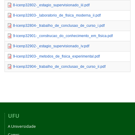
8-icenp32802-_estagio_supervisionado_iii.pdf
8-icenp32803-_laboratorio_de_fisica_moderna_ii.pdf
8-icenp32804-_trabalho_de_conclusao_de_curso_i.pdf
9-icenp32901-_construcao_do_conhecimento_em_fisica.pdf
9-icenp32902-_estagio_supervisionado_iv.pdf
9-icenp32903-_metodos_de_fisica_experimental.pdf
9-icenp32904-_trabalho_de_conclusao_de_curso_ii.pdf
UFU
A Universidade
Campi