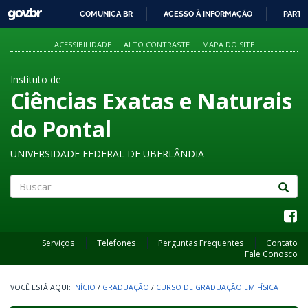
GOVBR
COMUNICA BR
ACESSO À INFORMAÇÃO
PARTI
IR
PARA
ACESSIBILIDADE
ALTO CONTRASTE
MAPA DO SITE
O
CONTEÚDO
Instituto de
Ciências Exatas e Naturais
do Pontal
UNIVERSIDADE FEDERAL DE UBERLÂNDIA
Buscar
Serviços
Telefones
Perguntas Frequentes
Contato
Fale Conosco
INÍCIO
/
GRADUAÇÃO
/
CURSO DE GRADUAÇÃO EM FÍSICA