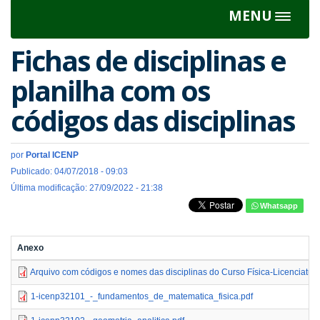
MENU
Toggle
navigat
Fichas de disciplinas e
planilha com os
códigos das disciplinas
por
Portal ICENP
Publicado: 04/07/2018 - 09:03
Última modificação: 27/09/2022 - 21:38
Whatsapp
Anexo
Arquivo com códigos e nomes das disciplinas do Curso Física-Licenciatur
1-icenp32101_-_fundamentos_de_matematica_fisica.pdf