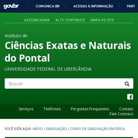
GOVBR
COMUNICA BR
ACESSO À INFORMAÇÃO
PARTI
IR
PARA
ACESSIBILIDADE
ALTO CONTRASTE
MAPA DO SITE
O
CONTEÚDO
Instituto de
Ciências Exatas e Naturais
do Pontal
UNIVERSIDADE FEDERAL DE UBERLÂNDIA
Buscar
Serviços
Telefones
Perguntas Frequentes
Contato
Fale Conosco
INÍCIO
/
GRADUAÇÃO
/
CURSO DE GRADUAÇÃO EM FÍSICA