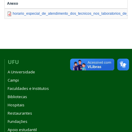
Anexo
horario_especial_de_atendimento_dos_tecnicos_nos_laboratorios_de_fis
UFU
A Universidade
Campi
Faculdades e Institutos
Bibliotecas
Hospitais
Restaurantes
Fundações
Apoio estudantil