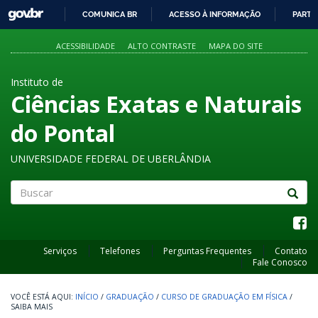
GOVBR
COMUNICA BR
ACESSO À INFORMAÇÃO
PARTI
IR
PARA
ACESSIBILIDADE
ALTO CONTRASTE
MAPA DO SITE
O
CONTEÚDO
Instituto de
Ciências Exatas e Naturais
do Pontal
UNIVERSIDADE FEDERAL DE UBERLÂNDIA
Buscar
Serviços
Telefones
Perguntas Frequentes
Contato
Fale Conosco
INÍCIO
/
GRADUAÇÃO
/
CURSO DE GRADUAÇÃO EM FÍSICA
/
SAIBA MAIS