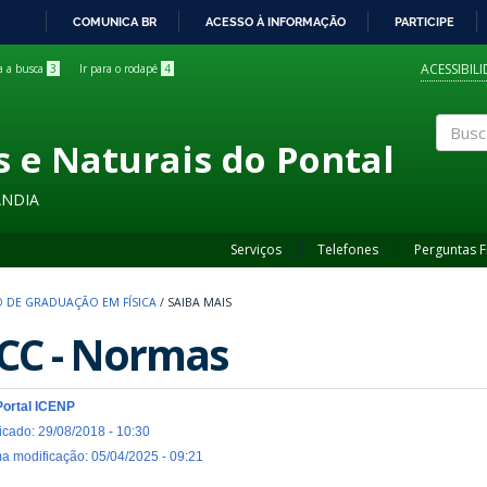
COMUNICA BR
ACESSO À INFORMAÇÃO
PARTICIPE
IR
PARA
ACESSIBIL
ra a busca
3
Ir para o rodapé
4
O
CONTEÚDO
s e Naturais do Pontal
Buscar
ÂNDIA
Serviços
Telefones
Perguntas 
 DE GRADUAÇÃO EM FÍSICA
/
SAIBA MAIS
CC - Normas
Portal ICENP
icado: 29/08/2018 - 10:30
ma modificação: 05/04/2025 - 09:21