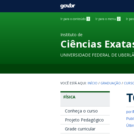
GOVBR
Ir para o conteúdo
1
Ir para o menu
2
Ir pa
Instituto de
Ciências Exata
UNIVERSIDADE FEDERAL DE UBERL
INÍCIO
/
GRADUAÇÃO
/
CURSO
T
FÍSICA
Conheça o curso
por
Publ
Projeto Pedagógico
Últi
Grade curricular