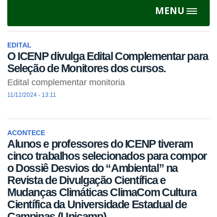
MENU
Toggle
navigat
EDITAL
O ICENP divulga Edital Complementar para
Seleção de Monitores dos cursos.
Edital complementar monitoria
11/12/2024 - 13:11
ACONTECE
Alunos e professores do ICENP tiveram
cinco trabalhos selecionados para compor
o Dossiê Desvios do “Ambiental” na
Revista de Divulgação Científica e
Mudanças Climáticas ClimaCom Cultura
Científica da Universidade Estadual de
Campinas (Unicamp).