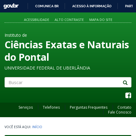
GOVBR
COMUNICA BR
ACESSO À INFORMAÇÃO
PARTI
IR
PARA
ACESSIBILIDADE
ALTO CONTRASTE
MAPA DO SITE
O
CONTEÚDO
Instituto de
Ciências Exatas e Naturais
do Pontal
UNIVERSIDADE FEDERAL DE UBERLÂNDIA
Buscar
Serviços
Telefones
Perguntas Frequentes
Contato
Fale Conosco
INÍCIO