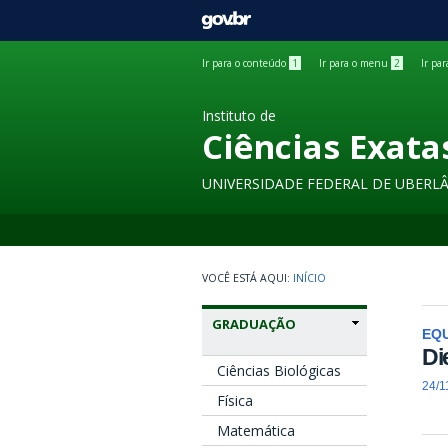
GOVBR
Ir para o conteúdo
1
Ir para o menu
2
Ir pa
Instituto de
Ciências Exata
UNIVERSIDADE FEDERAL DE UBERL
INÍCIO
GRADUAÇÃO
EQU
Di
Ciências Biológicas
24/1
Física
Matemática