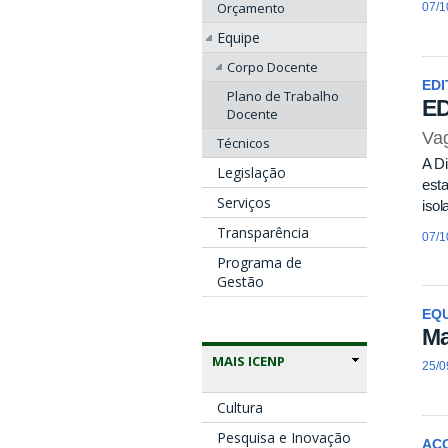
Orçamento
07/1
Equipe
Corpo Docente
EDI
Plano de Trabalho
ED
Docente
Vag
Técnicos
A Di
Legislação
esta
Serviços
isol
Transparência
07/1
Programa de
Gestão
EQU
Ma
MAIS ICENP
25/0
Cultura
Pesquisa e Inovação
AC