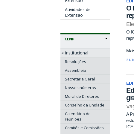
Extensão
EDI
O 
Atividades de
re
Extensão
El
O IC
rep
ICENP
Mais
Institucional
31/1
Resoluções
Assembleia
Secretaria Geral
EDI
Nossos números
Ed
Mural de Diretores
gr
Conselho da Unidade
Vag
Calendário de
A Pr
reuniões
estu
ICE
Comitês e Comissões