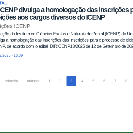
TAL
ICENP divulga a homologação das inscrições 
eições aos cargos diversos do ICENP
eições ICENP
reção do Instituto de Ciências Exatas e Naturais do Pontal (ICENP) da Un
lga a homologação das inscrições das inscrições para o processo de ele
NP, de acordo com o edital DIRICENP13/2025 de 12 de Setembro de 202
9/2025 - 16:09
primeiro
anterior
1
2
3
4
5
6
7
8