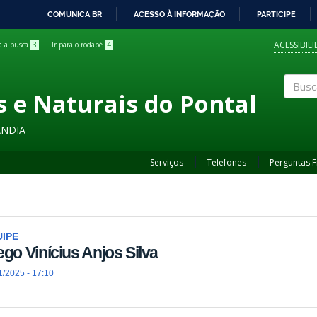
COMUNICA BR
ACESSO À INFORMAÇÃO
PARTICIPE
IR
PARA
ACESSIBIL
ra a busca
3
Ir para o rodapé
4
O
CONTEÚDO
s e Naturais do Pontal
Buscar
ÂNDIA
Serviços
Telefones
Perguntas 
IPE
ego Vinícius Anjos Silva
1/2025 - 17:10