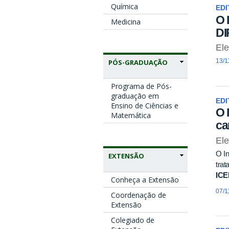
Química
EDI
O 
Medicina
DI
El
13/1
PÓS-GRADUAÇÃO
Programa de Pós-
graduação em
EDI
Ensino de Ciências e
O 
Matemática
ca
El
O In
EXTENSÃO
trat
ICE
Conheça a Extensão
07/1
Coordenação de
Extensão
Colegiado de