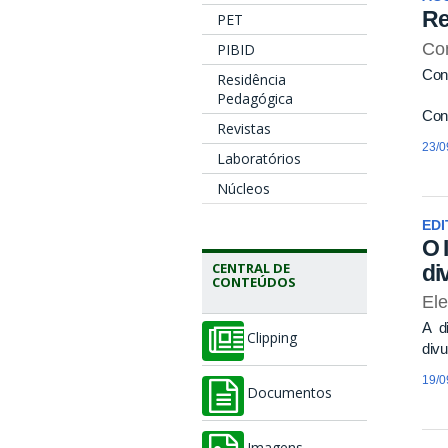
Re
PET
Con
PIBID
Con
Residência
Pedagógica
Conf
Revistas
23/0
Laboratórios
Núcleos
EDI
O 
CENTRAL DE
di
CONTEÚDOS
El
A di
Clipping
divu
19/0
Documentos