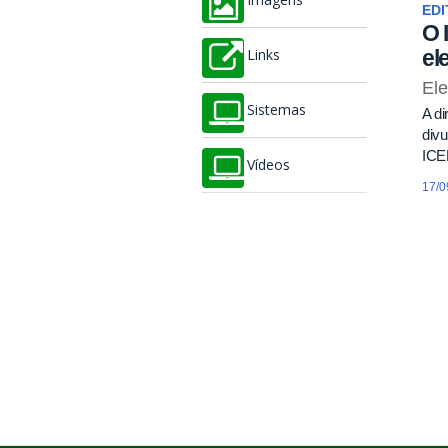
Imagens
EDI
O 
el
Links
El
Sistemas
A di
divu
ICE
Vídeos
17/0