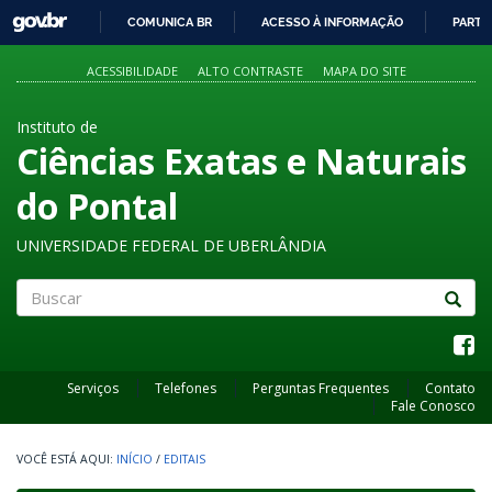
GOVBR
COMUNICA BR
ACESSO À INFORMAÇÃO
PARTI
IR
PARA
ACESSIBILIDADE
ALTO CONTRASTE
MAPA DO SITE
O
CONTEÚDO
Instituto de
Ciências Exatas e Naturais
do Pontal
UNIVERSIDADE FEDERAL DE UBERLÂNDIA
Buscar
Serviços
Telefones
Perguntas Frequentes
Contato
Fale Conosco
INÍCIO
/
EDITAIS