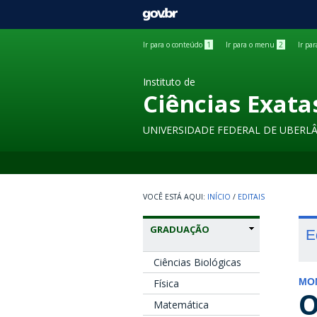
GOVBR
Ir para o conteúdo
1
Ir para o menu
2
Ir pa
Instituto de
Ciências Exata
UNIVERSIDADE FEDERAL DE UBERL
INÍCIO
/
EDITAIS
GRADUAÇÃO
E
Ciências Biológicas
Física
MO
O
Matemática