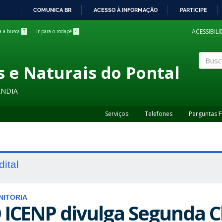
COMUNICA BR
ACESSO À INFORMAÇÃO
PARTICIPE
IR
PARA
ACESSIBIL
ra a busca
3
Ir para o rodapé
4
O
CONTEÚDO
s e Naturais do Pontal
Buscar
ÂNDIA
Serviços
Telefones
Perguntas 
dital
NITORIA
 ICENP divulga Segunda