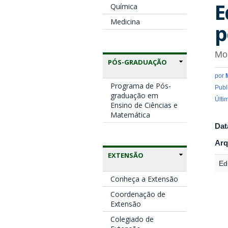
E
Química
Medicina
p
Mon
PÓS-GRADUAÇÃO
por
Programa de Pós-
Publ
graduação em
Últi
Ensino de Ciências e
Matemática
Dat
Arq
EXTENSÃO
Edi
Conheça a Extensão
Coordenação de
Extensão
Colegiado de