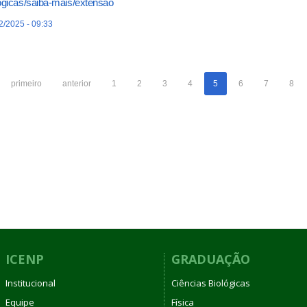
ogicas/saiba-mais/extensao
2/2025 - 09:33
primeiro
anterior
1
2
3
4
5
6
7
8
ICENP
GRADUAÇÃO
Institucional
Ciências Biológicas
Equipe
Física