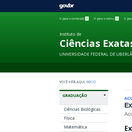
GOVBR
Ir para o conteúdo
1
Ir para o menu
2
Ir pa
Instituto de
Ciências Exata
UNIVERSIDADE FEDERAL DE UBERL
INÍCIO
GRADUAÇÃO
AC
Ex
Ciências Biológicas
Aco
Física
Ex
Matemática