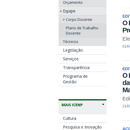
Orçamento
Equipe
EDI
Corpo Docente
O 
Plano de Trabalho
Pr
Docente
El
Técnicos
01/0
Legislação
Serviços
Transparência
EDI
O 
Programa de
Gestão
da
Ma
Edi
MAIS ICENP
21/0
Cultura
Pesquisa e Inovação
AC