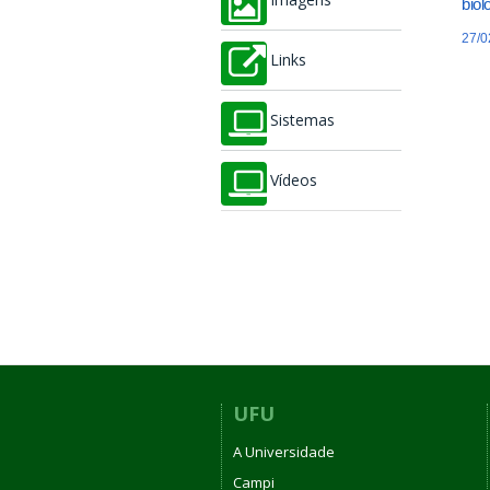
Imagens
biol
27/0
Links
Sistemas
Vídeos
UFU
A Universidade
Campi