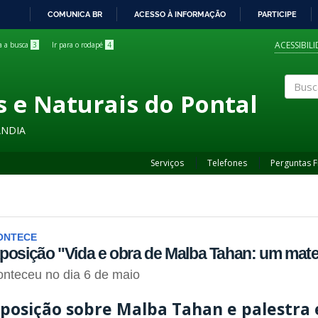
COMUNICA BR
ACESSO À INFORMAÇÃO
PARTICIPE
IR
PARA
ACESSIBIL
ra a busca
3
Ir para o rodapé
4
O
CONTEÚDO
s e Naturais do Pontal
Buscar
ÂNDIA
Serviços
Telefones
Perguntas 
ONTECE
posição "Vida e obra de Malba Tahan: um matem
nteceu no dia 6 de maio
posição sobre Malba Tahan e palestr