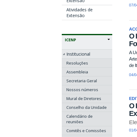
Extensão
07/0
Atividades de
Extensão
AC
O 
ICENP
Fo
A Un
Institucional
Arte
Resoluções
de I
Assembleia
04/0
Secretaria Geral
Nossos números
Mural de Diretores
EDI
O 
Conselho da Unidade
Ex
Calendário de
reuniões
El
Comitês e Comissões
01/0