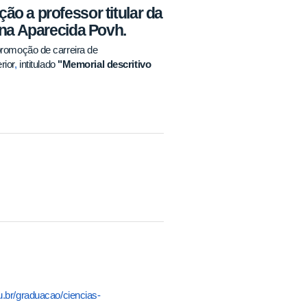
o a professor titular da
ana Aparecida Povh.
promoção de carreira de
rior
,
intitulado
"Memorial descritivo
u.br/graduacao/ciencias-