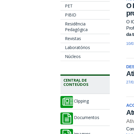
O 
PET
pr
PIBID
O IC
Residência
Prof
Pedagógica
da t
Revistas
10/0
Laboratórios
Núcleos
DE
At
CENTRAL DE
27/0
CONTEÚDOS
Clipping
AC
At
Documentos
At
Conf