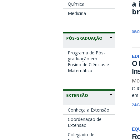
a 
Química
br
Medicina
08/0
PÓS-GRADUAÇÃO
Programa de Pós-
EDI
graduação em
O 
Ensino de Ciências e
Ins
Matemática
Mo
O IC
em m
EXTENSÃO
24/0
Conheça a Extensão
Coordenação de
Extensão
EQU
Colegiado de
Ro