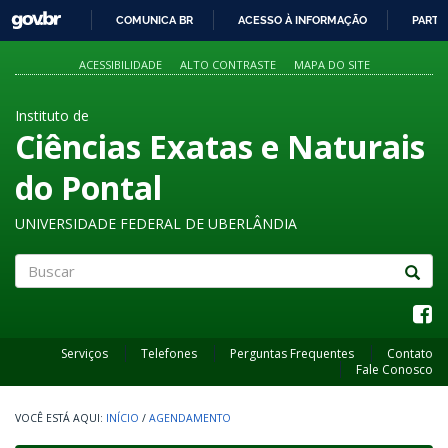
GOVBR
COMUNICA BR
ACESSO À INFORMAÇÃO
PARTI
IR
PARA
ACESSIBILIDADE
ALTO CONTRASTE
MAPA DO SITE
O
CONTEÚDO
Instituto de
Ciências Exatas e Naturais
do Pontal
UNIVERSIDADE FEDERAL DE UBERLÂNDIA
Buscar
Serviços
Telefones
Perguntas Frequentes
Contato
Fale Conosco
INÍCIO
/
AGENDAMENTO