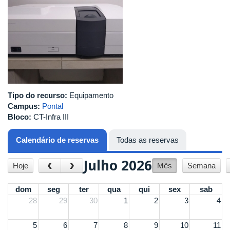
Tipo do recurso:
Equipamento
Campus:
Pontal
Bloco:
CT-Infra III
Calendário de reservas
(aba ativa)
Todas as reservas
Julho 2026
‹
›
Hoje
Mês
Semana
dom
seg
ter
qua
qui
sex
sab
28
29
30
1
2
3
4
5
6
7
8
9
10
11