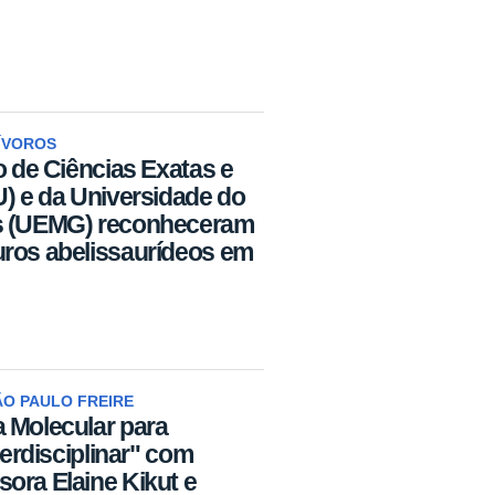
ÍVOROS
o de Ciências Exatas e
U) e da Universidade do
is (UEMG) reconheceram
uros abelissaurídeos em
O PAULO FREIRE
 Molecular para
terdisciplinar" com
ora Elaine Kikut e