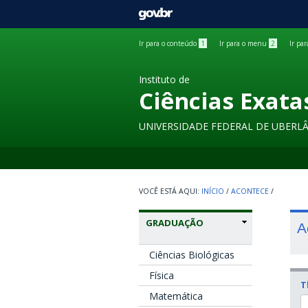
GOVBR
Ir para o conteúdo
1
Ir para o menu
2
Ir pa
Instituto de
Ciências Exata
UNIVERSIDADE FEDERAL DE UBERL
INÍCIO
/
ACONTECE
/
GRADUAÇÃO
A
Ciências Biológicas
Física
T
Matemática