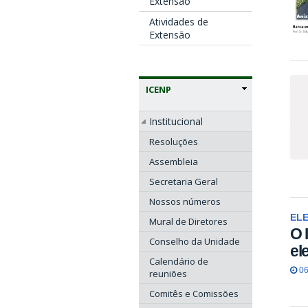
Extensão
Atividades de
Extensão
ICENP
Institucional
Resoluções
Assembleia
Secretaria Geral
Nossos números
ELE
Mural de Diretores
O 
Conselho da Unidade
el
Calendário de
06
reuniões
Comitês e Comissões