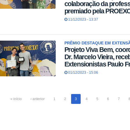
colaboração da profess
premiado pela PROEXC
11/12/2023 - 13:37
PRÊMIO DESTAQUE EM EXTENSÃ
Projeto Viva Bem, coor
Dr. Marcelo Vieira, rec
Extensionistas Paulo Fr
01/12/2023 - 15:06
« início
‹ anterior
1
2
3
4
5
6
7