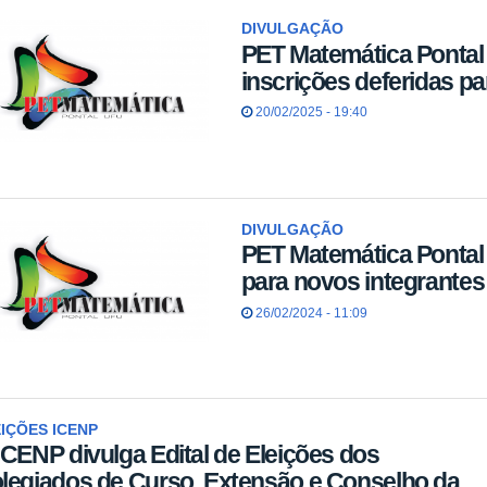
DIVULGAÇÃO
PET Matemática Pontal 
inscrições deferidas pa
20/02/2025 - 19:40
DIVULGAÇÃO
PET Matemática Pontal 
para novos integrantes
26/02/2024 - 11:09
IÇÕES ICENP
ICENP divulga Edital de Eleições dos
legiados de Curso, Extensão e Conselho da