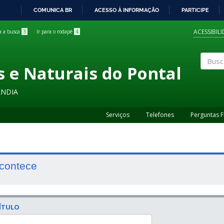
COMUNICA BR
ACESSO À INFORMAÇÃO
PARTICIPE
IR
PARA
ACESSIBIL
ra a busca
3
Ir para o rodapé
4
O
CONTEÚDO
s e Naturais do Pontal
Buscar
ÂNDIA
Serviços
Telefones
Perguntas 
contece
ÍTULO