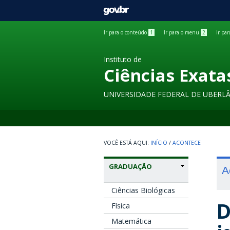
GOVBR
Ir para o conteúdo
1
Ir para o menu
2
Ir pa
Instituto de
Ciências Exata
UNIVERSIDADE FEDERAL DE UBERL
INÍCIO
/
ACONTECE
GRADUAÇÃO
A
Ciências Biológicas
D
Física
Matemática