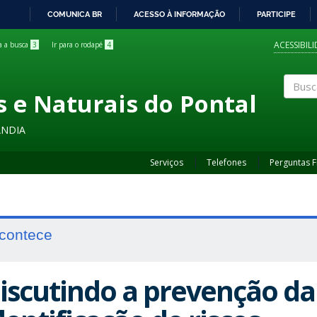
COMUNICA BR
ACESSO À INFORMAÇÃO
PARTICIPE
IR
PARA
ACESSIBIL
ra a busca
3
Ir para o rodapé
4
O
CONTEÚDO
s e Naturais do Pontal
Buscar
ÂNDIA
Serviços
Telefones
Perguntas 
contece
iscutindo a prevenção da