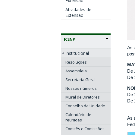
Extensão
Atividades de
Extensão
ICENP
As 
Institucional
poss
Resoluções
MA
Assembleia
De 
De 
Secretaria Geral
NO
Nossos números
De 
Mural de Diretores
De 
Conselho da Unidade
Calendário de
As 
reuniões
Fed
Comitês e Comissões