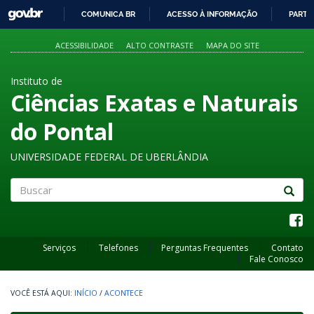
GOVBR
COMUNICA BR
ACESSO À INFORMAÇÃO
PARTI
IR
PARA
ACESSIBILIDADE
ALTO CONTRASTE
MAPA DO SITE
O
CONTEÚDO
Instituto de
Ciências Exatas e Naturais
do Pontal
UNIVERSIDADE FEDERAL DE UBERLÂNDIA
Buscar
Serviços
Telefones
Perguntas Frequentes
Contato
Fale Conosco
INÍCIO
/
ACONTECE