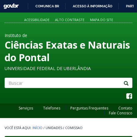
GOVBR
COMUNICA BR
ACESSO À INFORMAÇÃO
PARTI
IR
PARA
ACESSIBILIDADE
ALTO CONTRASTE
MAPA DO SITE
O
CONTEÚDO
Instituto de
Ciências Exatas e Naturais
do Pontal
UNIVERSIDADE FEDERAL DE UBERLÂNDIA
Buscar
Serviços
Telefones
Perguntas Frequentes
Contato
Fale Conosco
INÍCIO
/
UNIDADES
/
COMISSAO