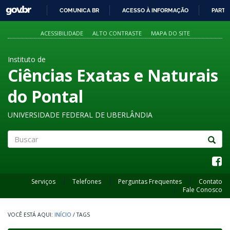
GOVBR
COMUNICA BR
ACESSO À INFORMAÇÃO
PARTI
IR
PARA
ACESSIBILIDADE
ALTO CONTRASTE
MAPA DO SITE
O
CONTEÚDO
Instituto de
Ciências Exatas e Naturais
do Pontal
UNIVERSIDADE FEDERAL DE UBERLÂNDIA
Buscar
Serviços
Telefones
Perguntas Frequentes
Contato
Fale Conosco
INÍCIO
/
TAGS