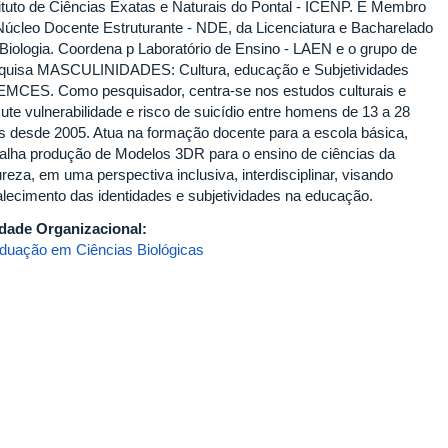
tituto de Ciências Exatas e Naturais do Pontal - ICENP. É Membro
Núcleo Docente Estruturante - NDE, da Licenciatura e Bacharelado
Biologia. Coordena p Laboratório de Ensino - LAEN e o grupo de
quisa MASCULINIDADES: Cultura, educação e Subjetividades
MCES. Como pesquisador, centra-se nos estudos culturais e
cute vulnerabilidade e risco de suicídio entre homens de 13 a 28
s desde 2005. Atua na formação docente para a escola básica,
balha produção de Modelos 3DR para o ensino de ciências da
reza, em uma perspectiva inclusiva, interdisciplinar, visando
talecimento das identidades e subjetividades na educação.
dade Organizacional:
duação em Ciências Biológicas