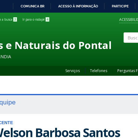
COMUNICA BR
ACESSO À INFORMAÇÃO
PARTICIPE
IR
PARA
ACESSIBIL
ra a busca
3
Ir para o rodapé
4
O
CONTEÚDO
s e Naturais do Pontal
Buscar
ÂNDIA
Serviços
Telefones
Perguntas 
quipe
CENTE
elson Barbosa Santos