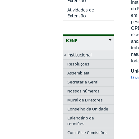
Extensão
Ins
do 
Atividades de
em 
Extensão
pes
GPE
dis
ICENP
ano
tra
natu
Institucional
for
Resoluções
Uni
Assembleia
Gra
Secretaria Geral
Nossos números
Mural de Diretores
Conselho da Unidade
Calendário de
reuniões
Comitês e Comissões