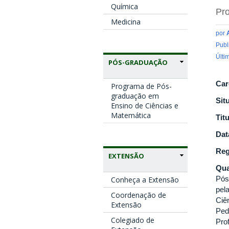
Química
Pro
Medicina
por
Publ
Últi
PÓS-GRADUAÇÃO
Car
Programa de Pós-
graduação em
Sit
Ensino de Ciências e
Matemática
Tit
Dat
Reg
EXTENSÃO
Qua
Pós
Conheça a Extensão
pel
Coordenação de
Ciê
Extensão
Ped
Colegiado de
Pro