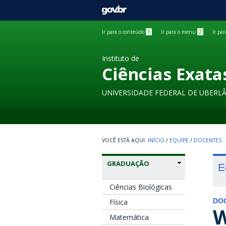
GOVBR
Ir para o conteúdo
1
Ir para o menu
2
Ir pa
Instituto de
Ciências Exata
UNIVERSIDADE FEDERAL DE UBERL
INÍCIO
/
EQUIPE
/
DOCENTES
GRADUAÇÃO
E
Ciências Biológicas
Física
DO
W
Matemática