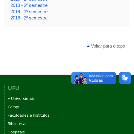
2019 - 2º semestre
2019 - 1º semestre
2018 - 2º semestre
Voltar para o topo
UFU
A Universidade
Campi
Faculdades e Institutos
Bibliotecas
Hospitais