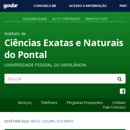
GOVBR
COMUNICA BR
ACESSO À INFORMAÇÃO
PARTI
IR
PARA
ACESSIBILIDADE
ALTO CONTRASTE
MAPA DO SITE
O
CONTEÚDO
Instituto de
Ciências Exatas e Naturais
do Pontal
UNIVERSIDADE FEDERAL DE UBERLÂNDIA
Buscar
Serviços
Telefones
Perguntas Frequentes
Contato
Fale Conosco
INÍCIO
/
EQUIPE
/
DOCENTES