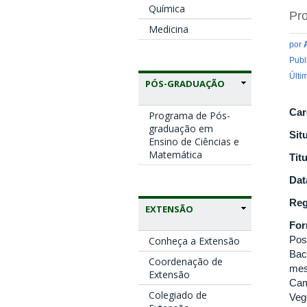
Química
Pro
Medicina
por
Publ
Últi
PÓS-GRADUAÇÃO
Car
Programa de Pós-
graduação em
Sit
Ensino de Ciências e
Matemática
Tit
Dat
Reg
EXTENSÃO
Fo
Pos
Conheça a Extensão
Bac
Coordenação de
mes
Extensão
Cam
Colegiado de
Veg