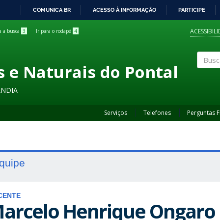
COMUNICA BR
ACESSO À INFORMAÇÃO
PARTICIPE
IR
PARA
ACESSIBIL
ra a busca
3
Ir para o rodapé
4
O
CONTEÚDO
s e Naturais do Pontal
Buscar
ÂNDIA
Serviços
Telefones
Perguntas 
quipe
CENTE
arcelo Henrique Ongaro 