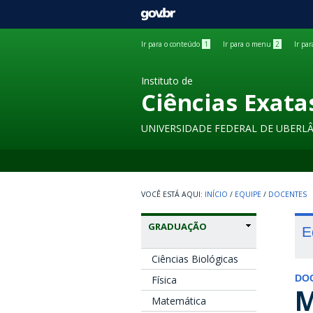
GOVBR
Ir para o conteúdo
1
Ir para o menu
2
Ir pa
Instituto de
Ciências Exata
UNIVERSIDADE FEDERAL DE UBERL
INÍCIO
/
EQUIPE
/
DOCENTES
GRADUAÇÃO
E
Ciências Biológicas
Física
DO
M
Matemática