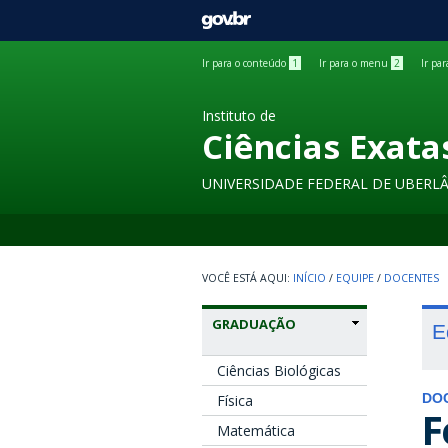
GOVBR
Ir para o conteúdo
1
Ir para o menu
2
Ir pa
Instituto de
Ciências Exata
UNIVERSIDADE FEDERAL DE UBERL
INÍCIO
/
EQUIPE
/
DOCENTES
GRADUAÇÃO
E
Ciências Biológicas
Física
DO
F
Matemática