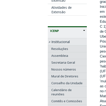
Extensão
gra
Ini
Atividades de
em 
Extensão
est
Edu
C 1
ICENP
de 
Ube
Pós
Institucional
Uni
Resoluções
pes
Assembleia
Cie
pes
Secretaria Geral
'ha
Nossos números
(UF
Mural de Diretores
(UF
'mu
Conselho da Unidade
as 
Calendário de
no 
reuniões
Mat
Comitês e Comissões
Atu
For