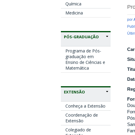
Química
Pro
Medicina
por
Publ
Últi
PÓS-GRADUAÇÃO
Car
Programa de Pós-
graduação em
Sit
Ensino de Ciências e
Matemática
Tit
Dat
Reg
EXTENSÃO
Fo
Dou
Conheça a Extensão
For
Coordenação de
Pós
Extensão
San
Colegiado de
Far