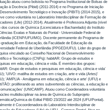
duação atuou como bolsista no Programa Institucional de Bolsas de
ciação à Docência (Pibid) (2011-2014) e no Programa de Iniciação
Desenvolvimento Tecnológico e Inovação (PIBITI) (2014-2015), e
eve como voluntária no Laboratório Interdisciplinar de Formação de
cadores (Life) (2012-2014). Atualmente é Professora Adjunta (nível
) dos cursos de Química (Licenciatura e Bacharelado) do Instituto
Ciências Exatas e Naturais do Pontal - Universidade Federal de
rlândia (ICENP/UFU/MG). Docente permanente do Programa de
-graduação em Educação, da Faculdade de Educação da
versidade Federal de Uberlândia (PPGED/UFU). Líder do grupo de
quisa vinculado ao Conselho Nacional de Desenvolvimento
ntífico e Tecnológico (CNPq): habitAR: Grupo de estudos e
quisas em educação, ciência e vida. É membro dos grupos:
bitAR: Grupo de estudos e pesquisas em educação, ciência e vida'
U); 'UIVO: matilha de estudos em criação, arte e vida (Artes)'
U); 'AMPLIA - Amálgama em educação, ciência e arte' (UFU) e
ltiTÃO: proliferando as artes subvertendo as ciências, a educação e
comunicações' (UNICAMP). Atuou como Coordenadora voluntária
núcleo multidisciplinar na área de Química do Subprojeto
emática/Química do Edital PIBID 23/2022 até 2024 (UFU/Pontal).
almente é Cocoordenadora do Laboratório Interdisciplinar de
mação de Educadores (Life) da UFU - Campus Pontal. Atua no