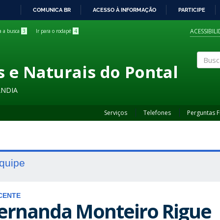
COMUNICA BR
ACESSO À INFORMAÇÃO
PARTICIPE
IR
PARA
ACESSIBIL
ra a busca
3
Ir para o rodapé
4
O
CONTEÚDO
s e Naturais do Pontal
Buscar
ÂNDIA
Serviços
Telefones
Perguntas 
quipe
CENTE
ernanda Monteiro Rigue