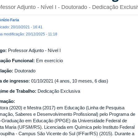
fessor Adjunto - Nível I
- Doutorado
- Dedicação Exclusi
Anízio Faria
icado: 20/10/2021 - 16:41
ma modificação: 20/12/2025 - 11:18
go:
Professor Adjunto - Nível I
uação Funcional:
Em exercício
ulação:
Doutorado
a de ingresso:
01/10/2021 (4 anos, 10 meses, 6 dias)
ime de Trabalho:
Dedicação Exclusiva
rmação:
tora (2020) e Mestra (2017) em Educação (Linha de Pesquisa
mação, Saberes e Desenvolvimento Profissional) pelo Programa de
-Graduação em Educação (PPGE) da Universidade Federal de
ta Maria (UFSM/RS). Licenciada em Química pelo Instituto Federal
roupilha - Campus São Vicente do Sul (IFFar/RS) (2015). Durante a