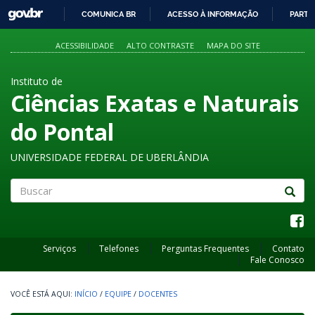
GOVBR
COMUNICA BR
ACESSO À INFORMAÇÃO
PARTI
IR
PARA
ACESSIBILIDADE
ALTO CONTRASTE
MAPA DO SITE
O
CONTEÚDO
Instituto de
Ciências Exatas e Naturais
do Pontal
UNIVERSIDADE FEDERAL DE UBERLÂNDIA
Buscar
Serviços
Telefones
Perguntas Frequentes
Contato
Fale Conosco
INÍCIO
/
EQUIPE
/
DOCENTES