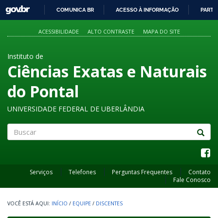
GOVBR
COMUNICA BR
ACESSO À INFORMAÇÃO
PARTI
IR
PARA
ACESSIBILIDADE
ALTO CONTRASTE
MAPA DO SITE
O
CONTEÚDO
Instituto de
Ciências Exatas e Naturais
do Pontal
UNIVERSIDADE FEDERAL DE UBERLÂNDIA
Buscar
Serviços
Telefones
Perguntas Frequentes
Contato
Fale Conosco
INÍCIO
/
EQUIPE
/
DISCENTES