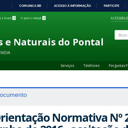
COMUNICA BR
ACESSO À INFORMAÇÃO
PARTICIPE
IR
PARA
ACESSIBIL
ra a busca
3
Ir para o rodapé
4
O
CONTEÚDO
s e Naturais do Pontal
Buscar
ÂNDIA
Serviços
Telefones
Perguntas 
ocumento
rientação Normativa Nº 2