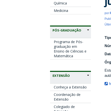
j
Química
Medicina
por
Publ
Últi
PÓS-GRADUAÇÃO
Tip
Programa de Pós-
Nú
graduação em
Ensino de Ciências e
Dat
Matemática
Ór
Est
EXTENSÃO
autá
h
Conheça a Extensão
Coordenação de
Extensão
Colegiado de