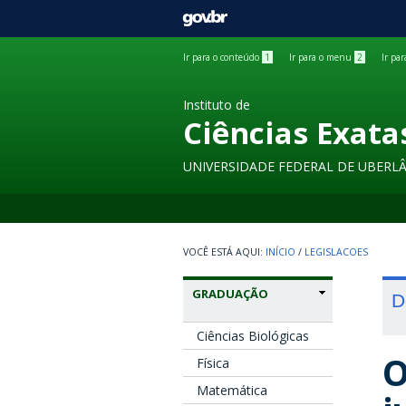
GOVBR
Ir para o conteúdo
1
Ir para o menu
2
Ir pa
Instituto de
Ciências Exata
UNIVERSIDADE FEDERAL DE UBERL
INÍCIO
/
LEGISLACOES
GRADUAÇÃO
D
Ciências Biológicas
O
Física
Matemática