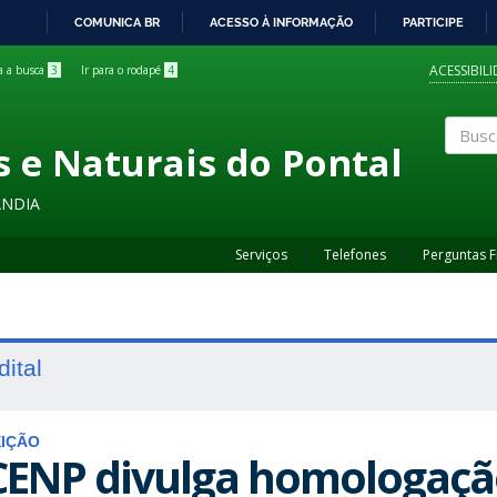
COMUNICA BR
ACESSO À INFORMAÇÃO
PARTICIPE
IR
PARA
ACESSIBIL
ra a busca
3
Ir para o rodapé
4
O
CONTEÚDO
s e Naturais do Pontal
Buscar
ÂNDIA
Serviços
Telefones
Perguntas 
dital
EIÇÃO
CENP divulga homologaçã