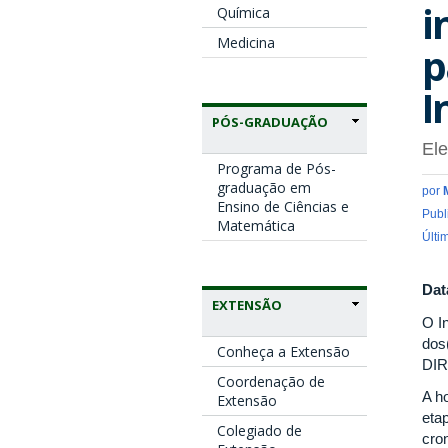
i
Química
Medicina
p
I
PÓS-GRADUAÇÃO
El
Programa de Pós-
graduação em
por
Ensino de Ciências e
Publ
Matemática
Últi
Dat
EXTENSÃO
O I
dos(
Conheça a Extensão
DIR
Coordenação de
A h
Extensão
etap
Colegiado de
cro