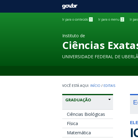
GOVBR
Ir para o conteúdo
1
Ir para o menu
2
Ir pa
Instituto de
Ciências Exata
UNIVERSIDADE FEDERAL DE UBERL
INÍCIO
/
EDITAIS
GRADUAÇÃO
E
Ciências Biológicas
Física
EL
I
Matemática