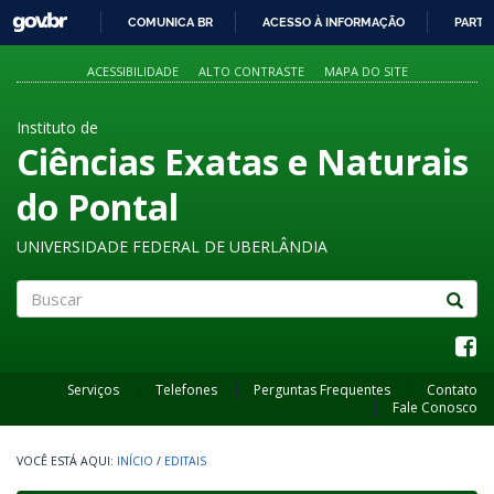
GOVBR
COMUNICA BR
ACESSO À INFORMAÇÃO
PARTI
IR
PARA
ACESSIBILIDADE
ALTO CONTRASTE
MAPA DO SITE
O
CONTEÚDO
Instituto de
Ciências Exatas e Naturais
do Pontal
UNIVERSIDADE FEDERAL DE UBERLÂNDIA
Buscar
Serviços
Telefones
Perguntas Frequentes
Contato
Fale Conosco
INÍCIO
/
EDITAIS