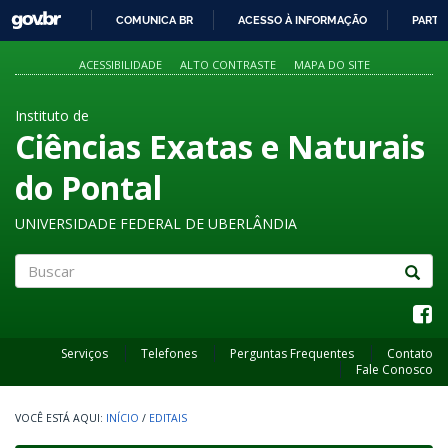
GOVBR
COMUNICA BR
ACESSO À INFORMAÇÃO
PARTI
IR
PARA
ACESSIBILIDADE
ALTO CONTRASTE
MAPA DO SITE
O
CONTEÚDO
Instituto de
Ciências Exatas e Naturais
do Pontal
UNIVERSIDADE FEDERAL DE UBERLÂNDIA
Buscar
Serviços
Telefones
Perguntas Frequentes
Contato
Fale Conosco
INÍCIO
/
EDITAIS