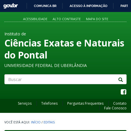
GOVBR
COMUNICA BR
ACESSO À INFORMAÇÃO
PARTI
IR
PARA
ACESSIBILIDADE
ALTO CONTRASTE
MAPA DO SITE
O
CONTEÚDO
Instituto de
Ciências Exatas e Naturais
do Pontal
UNIVERSIDADE FEDERAL DE UBERLÂNDIA
Buscar
Serviços
Telefones
Perguntas Frequentes
Contato
Fale Conosco
INÍCIO
/
EDITAIS