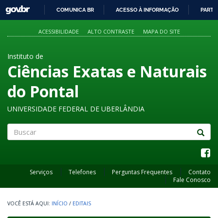
GOVBR
COMUNICA BR
ACESSO À INFORMAÇÃO
PARTI
IR
PARA
ACESSIBILIDADE
ALTO CONTRASTE
MAPA DO SITE
O
CONTEÚDO
Instituto de
Ciências Exatas e Naturais
do Pontal
UNIVERSIDADE FEDERAL DE UBERLÂNDIA
Buscar
Serviços
Telefones
Perguntas Frequentes
Contato
Fale Conosco
INÍCIO
/
EDITAIS