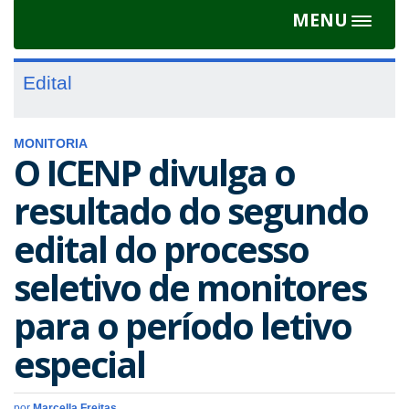
MENU
Toggle
navigat
Edital
MONITORIA
O ICENP divulga o
resultado do segundo
edital do processo
seletivo de monitores
para o período letivo
especial
por
Marcella Freitas