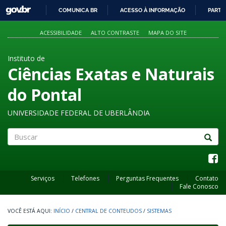
GOVBR
COMUNICA BR
ACESSO À INFORMAÇÃO
PARTI
IR
PARA
ACESSIBILIDADE
ALTO CONTRASTE
MAPA DO SITE
O
CONTEÚDO
Instituto de
Ciências Exatas e Naturais
do Pontal
UNIVERSIDADE FEDERAL DE UBERLÂNDIA
Buscar
Serviços
Telefones
Perguntas Frequentes
Contato
Fale Conosco
INÍCIO
/
CENTRAL DE CONTEUDOS
/
SISTEMAS