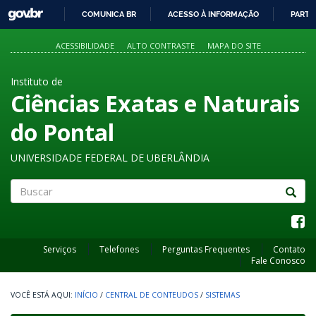
GOVBR
COMUNICA BR
ACESSO À INFORMAÇÃO
PARTI
IR
PARA
ACESSIBILIDADE
ALTO CONTRASTE
MAPA DO SITE
O
CONTEÚDO
Instituto de
Ciências Exatas e Naturais
do Pontal
UNIVERSIDADE FEDERAL DE UBERLÂNDIA
Buscar
Serviços
Telefones
Perguntas Frequentes
Contato
Fale Conosco
INÍCIO
/
CENTRAL DE CONTEUDOS
/
SISTEMAS