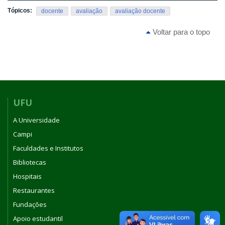
Tópicos:
docente
avaliação
avaliação docente
Voltar para o topo
UFU
A Universidade
Campi
Faculdades e Institutos
Bibliotecas
Hospitais
Restaurantes
Fundações
Apoio estudantil