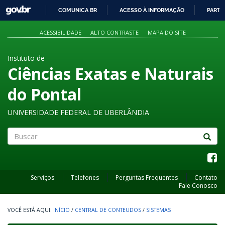
GOVBR
COMUNICA BR
ACESSO À INFORMAÇÃO
PARTI
IR
PARA
ACESSIBILIDADE
ALTO CONTRASTE
MAPA DO SITE
O
CONTEÚDO
Instituto de
Ciências Exatas e Naturais
do Pontal
UNIVERSIDADE FEDERAL DE UBERLÂNDIA
Buscar
Serviços
Telefones
Perguntas Frequentes
Contato
Fale Conosco
INÍCIO
/
CENTRAL DE CONTEUDOS
/
SISTEMAS