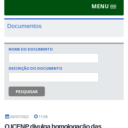
MENU
Toggle
navigat
Documentos
NOME DO DOCUMENTO
DESCRIÇÃO DO DOCUMENTO
PESQUISAR
20/07/2022
11:58
O ICENP divulga homologação das