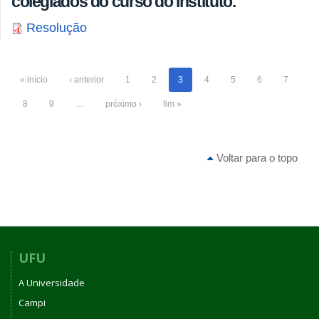
colegiados do curso do Instituto.
Resolução
« início
‹ anterior
1
2
3
4
5
6
7
8
9
…
próximo ›
fim »
Voltar para o topo
UFU
A Universidade
Campi