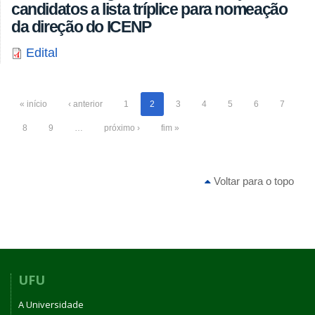
candidatos a lista tríplice para nomeação
da direção do ICENP
Edital
« início
‹ anterior
1
2
3
4
5
6
7
8
9
…
próximo ›
fim »
Voltar para o topo
UFU
A Universidade