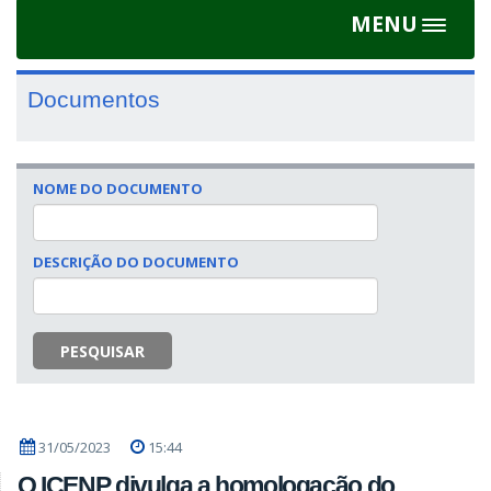
MENU
Toggle
navigat
Documentos
NOME DO DOCUMENTO
DESCRIÇÃO DO DOCUMENTO
PESQUISAR
31/05/2023
15:44
O ICENP divulga a homologação do