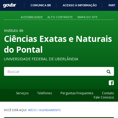
GOVBR
COMUNICA BR
ACESSO À INFORMAÇÃO
PARTI
IR
PARA
ACESSIBILIDADE
ALTO CONTRASTE
MAPA DO SITE
O
CONTEÚDO
Instituto de
Ciências Exatas e Naturais
do Pontal
UNIVERSIDADE FEDERAL DE UBERLÂNDIA
Buscar
Serviços
Telefones
Perguntas Frequentes
Contato
Fale Conosco
INÍCIO
/
AGENDAMENTO