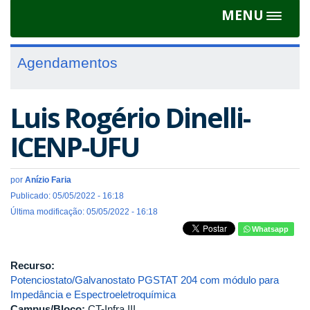
MENU
Toggle
navigat
Agendamentos
Luis Rogério Dinelli-
ICENP-UFU
por
Anízio Faria
Publicado: 05/05/2022 - 16:18
Última modificação: 05/05/2022 - 16:18
Whatsapp
Recurso:
Potenciostato/Galvanostato PGSTAT 204 com módulo para
Impedância e Espectroeletroquímica
Campus/Bloco:
CT-Infra III