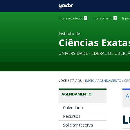
GOVBR
Ir para o conteúdo
1
Ir para o menu
2
Ir pa
Instituto de
Ciências Exata
UNIVERSIDADE FEDERAL DE UBERL
INÍCIO
/
AGENDAMENTO
/
CRO
AGENDAMENTO
A
Calendário
L
Recursos
Solicitar reserva