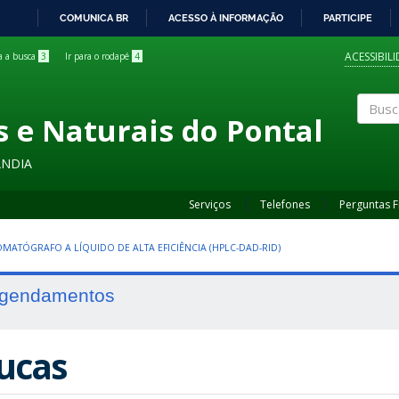
COMUNICA BR
ACESSO À INFORMAÇÃO
PARTICIPE
IR
PARA
ACESSIBIL
ra a busca
3
Ir para o rodapé
4
O
CONTEÚDO
s e Naturais do Pontal
Buscar
ÂNDIA
Serviços
Telefones
Perguntas 
MATÓGRAFO A LÍQUIDO DE ALTA EFICIÊNCIA (HPLC-DAD-RID)
gendamentos
ucas