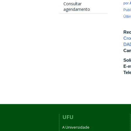
Consultar
por
agendamento
Publ
Últi
Rec
Cro
DAD
Cam
Sol
E-m
Tel
UFU
A Universidade