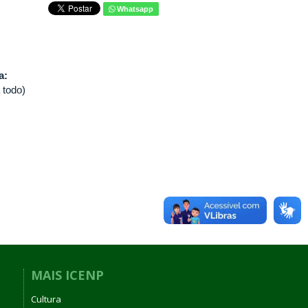
Whatsapp
va:
 todo)
MAIS ICENP
Cultura