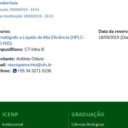
Anízio Faria
icado: 09/09/2019 - 16:01
ma modificação: 09/09/2019 - 16:01
urso:
Data da reser
matógrafo a Líquido de Alta Eficiência (HPLC-
18/09/2019 (Dia
-RID)
pus/Bloco:
CT-Infra III
icitante:
Antônio Otávio
ail:
otaviopatrocinio@ufu.br
efone:
+55 34 3271-5236
ICENP
GRADUAÇÃO
Institucional
Ciências Biológicas