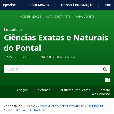
GOVBR
COMUNICA BR
ACESSO À INFORMAÇÃO
PARTI
IR
PARA
ACESSIBILIDADE
ALTO CONTRASTE
MAPA DO SITE
O
CONTEÚDO
Instituto de
Ciências Exatas e Naturais
do Pontal
UNIVERSIDADE FEDERAL DE UBERLÂNDIA
Buscar
Serviços
Telefones
Perguntas Frequentes
Contato
Fale Conosco
INÍCIO
/
AGENDAMENTO
/
CROMATÓGRAFO A LÍQUIDO DE
ALTA EFICIÊNCIA (HPLC-DAD-RID)