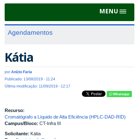
MENU
Toggle
navigat
Agendamentos
Kátia
por
Anízio Faria
Publicado: 13/08/2019 - 11:24
Última modificação: 11/09/2019 - 12:17
Whatsapp
Recurso:
Cromatógrafo a Líquido de Alta Eficiência (HPLC-DAD-RID)
Campus/Bloco:
CT-Infra III
Solicitante:
Kátia