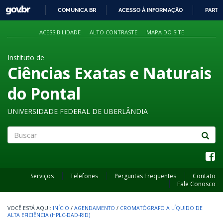
GOVBR
COMUNICA BR
ACESSO À INFORMAÇÃO
PARTI
IR
PARA
ACESSIBILIDADE
ALTO CONTRASTE
MAPA DO SITE
O
CONTEÚDO
Instituto de
Ciências Exatas e Naturais
do Pontal
UNIVERSIDADE FEDERAL DE UBERLÂNDIA
Buscar
Serviços
Telefones
Perguntas Frequentes
Contato
Fale Conosco
INÍCIO
/
AGENDAMENTO
/
CROMATÓGRAFO A LÍQUIDO DE
ALTA EFICIÊNCIA (HPLC-DAD-RID)